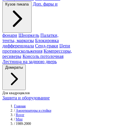
Доп. фары и
Кузов пикапа
фонари
Шноркель
Палатки,
тенты, маркизы
Блокировка
дифференциала
Сенд-траки
Цепи
противоскольжения
Компрессоры,
ресиверы
Консоль потолочная
Лестница на заднюю дверь
Домкраты
Для квадроциклов
Защита и оборудование
Главная
/
Амортизаторы и стойки
/
Rover
/
Mini
/
1989-2000