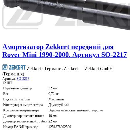
Амортизатор Zekkert передний для
Rover Mini 1990-2000. Артикул SO-2217
Zekkert · Германия
Zekkert — Zekkert GmbH
(Германия)
Артикул:
SO-2217
12 ШТ
Наружный диаметр
32 мм
Вес
0,72 кг
Вид амортизатора
Масляный
Конструкция амортизатора
Двухтрубный
Крепление амортизатора
Верхнее отверстие, нижнее отверстие
Диаметр поршневого штока
10 мм
Диаметр вертикальной трубки
22 мм
Номер EAN/Штрих-код
4251878292509