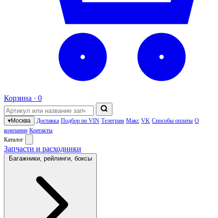
Корзина ·
0
▾
Москва
Доставка
Подбор по VIN
Телеграм
Макс
VK
Способы оплаты
О
компании
Контакты
Каталог
Запчасти и расходники
Багажники, рейлинги, боксы