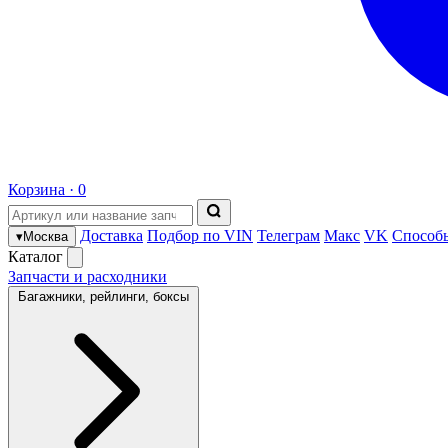
Корзина ·
0
Доставка
Подбор по VIN
Телеграм
Макс
VK
Способ
▾
Москва
Каталог
Запчасти и расходники
Багажники, рейлинги, боксы