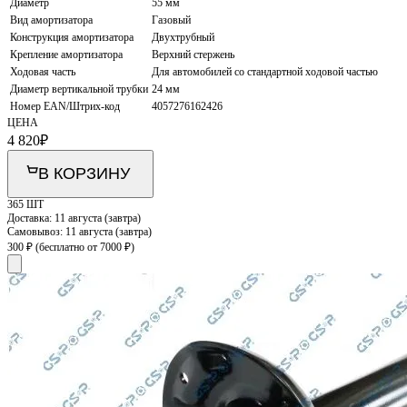
Диаметр
55 мм
Вид амортизатора
Газовый
Конструкция амортизатора
Двухтрубный
Крепление амортизатора
Верхний стержень
Ходовая часть
Для автомобилей со стандартной ходовой частью
Диаметр вертикальной трубки
24 мм
Номер EAN/Штрих-код
4057276162426
ЦЕНА
4 820
₽
В КОРЗИНУ
365 ШТ
Доставка:
11 августа (завтра)
Самовывоз:
11 августа (завтра)
300 ₽
(бесплатно от 7000 ₽)