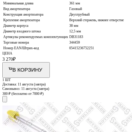
Минимальная длина
361 мм
Вид амортизатора
Газовый
Конструкция амортизатора
Двухтрубный
Крепление амортизатора
Верхний стержень, нижнее отверстие
Диаметр корпуса
38 мм
Диаметр входного штока
12,5 мм
Артикулы рекомендуемых комплектующих
DB31183
Торговые номера
344459
Номер EAN/Штрих-код
05415236752251
ЦЕНА
3 270
₽
В КОРЗИНУ
1 ШТ
Доставка:
11 августа (завтра)
Самовывоз:
11 августа (завтра)
300 ₽
(бесплатно от 7000 ₽)