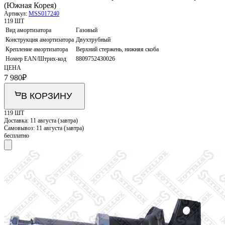
(Южная Корея)
Артикул:
MSS017240
119 ШТ
Вид амортизатора
Газовый
Конструкция амортизатора
Двухтрубный
Крепление амортизатора
Верхний стержень, нижняя скоба
Номер EAN/Штрих-код
8809752430026
ЦЕНА
7 980
₽
В КОРЗИНУ
119 ШТ
Доставка:
11 августа (завтра)
Самовывоз:
11 августа (завтра)
бесплатно