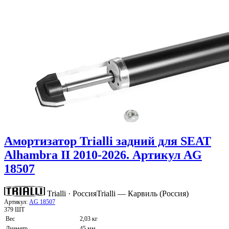
Амортизатор Trialli задний для SEAT
Alhambra II 2010-2026. Артикул AG
18507
Trialli · Россия
Trialli — Карвиль (Россия)
Артикул:
AG 18507
379 ШТ
Вес
2,03 кг
Диаметр
45 мм