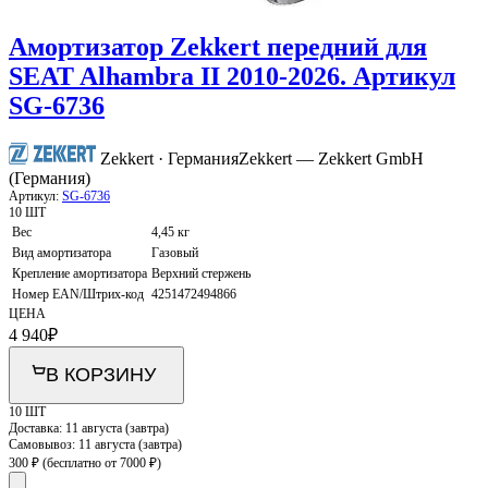
Амортизатор Zekkert передний для
SEAT Alhambra II 2010-2026. Артикул
SG-6736
Zekkert · Германия
Zekkert — Zekkert GmbH
(Германия)
Артикул:
SG-6736
10 ШТ
Вес
4,45 кг
Вид амортизатора
Газовый
Крепление амортизатора
Верхний стержень
Номер EAN/Штрих-код
4251472494866
ЦЕНА
4 940
₽
В КОРЗИНУ
10 ШТ
Доставка:
11 августа (завтра)
Самовывоз:
11 августа (завтра)
300 ₽
(бесплатно от 7000 ₽)