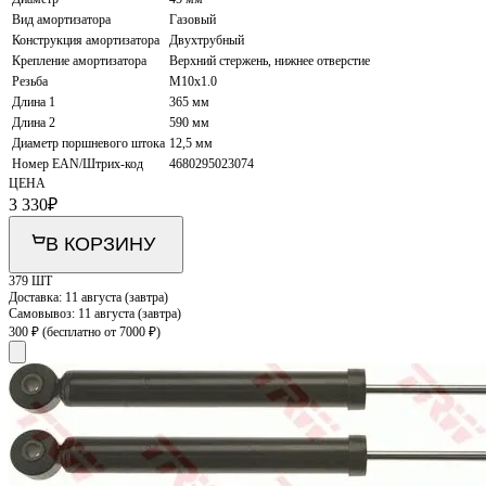
Вид амортизатора
Газовый
Конструкция амортизатора
Двухтрубный
Крепление амортизатора
Верхний стержень, нижнее отверстие
Резьба
M10x1.0
Длина 1
365 мм
Длина 2
590 мм
Диаметр поршневого штока
12,5 мм
Номер EAN/Штрих-код
4680295023074
ЦЕНА
3 330
₽
В КОРЗИНУ
379 ШТ
Доставка:
11 августа (завтра)
Самовывоз:
11 августа (завтра)
300 ₽
(бесплатно от 7000 ₽)