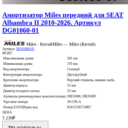
Амортизатор Miles передний для SEAT
Alhambra II 2010-2026. Артикул
DG01060-01
Miles · Китай
Miles — Miles (Китай)
Артикул:
DG01060-01
98 ШТ
Максимальная длина
581 мм
Минимальная длина
370 мм
Вид амортизатора
Газовый
Конструкция амортизатора
Двухтрубный
Крепление амортизатора
Верхний стержень, нижняя скоба
Диаметр корпуса
55 мм
Диаметр входного штока
25 мм
Артикулы рекомендуемых комплектующих
DB31008, DB31009
Торговые номера
36-C96-A
Номер EAN/Штрих-код
05415236753807
ЦЕНА
5 230
₽