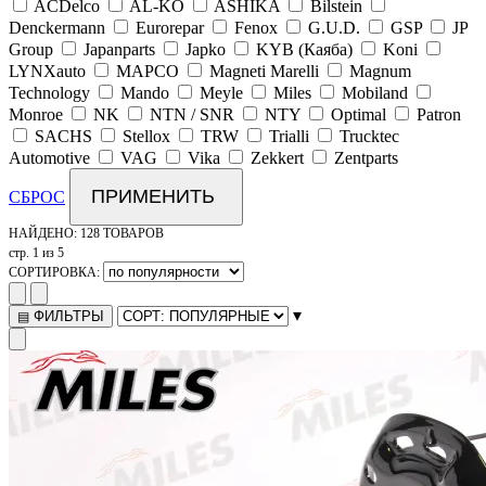
ACDelco
AL-KO
ASHIKA
Bilstein
Denckermann
Eurorepar
Fenox
G.U.D.
GSP
JP
Group
Japanparts
Japko
KYB (Каяба)
Koni
LYNXauto
MAPCO
Magneti Marelli
Magnum
Technology
Mando
Meyle
Miles
Mobiland
Monroe
NK
NTN / SNR
NTY
Optimal
Patron
SACHS
Stellox
TRW
Trialli
Trucktec
Automotive
VAG
Vika
Zekkert
Zentparts
ПРИМЕНИТЬ
СБРОС
НАЙДЕНО:
128 ТОВАРОВ
стр. 1 из 5
СОРТИРОВКА:
▾
ФИЛЬТРЫ
▤