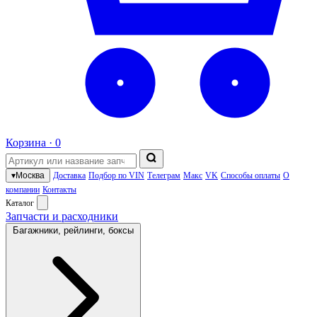
Корзина ·
0
▾
Москва
Доставка
Подбор по VIN
Телеграм
Макс
VK
Способы оплаты
О
компании
Контакты
Каталог
Запчасти и расходники
Багажники, рейлинги, боксы