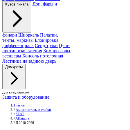
Доп. фары и
Кузов пикапа
фонари
Шноркель
Палатки,
тенты, маркизы
Блокировка
дифференциала
Сенд-траки
Цепи
противоскольжения
Компрессоры,
ресиверы
Консоль потолочная
Лестница на заднюю дверь
Домкраты
Для квадроциклов
Защита и оборудование
Главная
/
Амортизаторы и стойки
/
SEAT
/
Alhambra
/
II 2010-2026