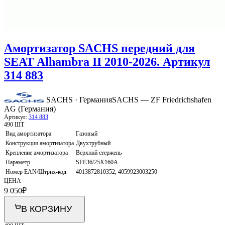
Амортизатор SACHS передний для
SEAT Alhambra II 2010-2026. Артикул
314 883
SACHS · Германия
SACHS — ZF Friedrichshafen
AG (Германия)
Артикул:
314 883
490 ШТ
Вид амортизатора
Газовый
Конструкция амортизатора
Двухтрубный
Крепление амортизатора
Верхний стержень
Параметр
SFE36/25X160A
Номер EAN/Штрих-код
4013872810352, 4059923003250
ЦЕНА
9 050
₽
В КОРЗИНУ