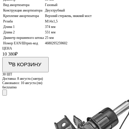
Вид амортизатора
Газовый
Конструкция амортизатора
Двухтрубный
Крепление амортизатора
Верхний стержень, нижний мост
Резьба
M14x1,5
Длина 1
374 мм
Длина 2
551 мм
Диаметр поршневого штока
25 мм
Номер EAN/Штрих-код
4680295259602
ЦЕНА
10 380
₽
В КОРЗИНУ
30 ШТ
Доставка:
8 августа (завтра)
Самовывоз:
10 августа (пн)
бесплатно