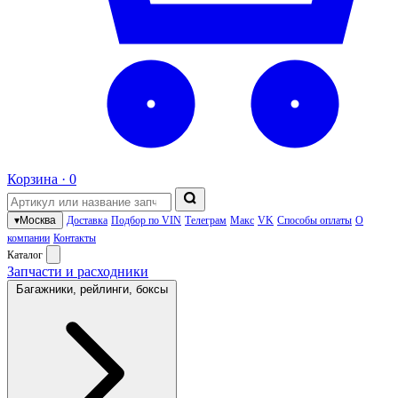
Корзина ·
0
▾
Москва
Доставка
Подбор по VIN
Телеграм
Макс
VK
Способы оплаты
О
компании
Контакты
Каталог
Запчасти и расходники
Багажники, рейлинги, боксы