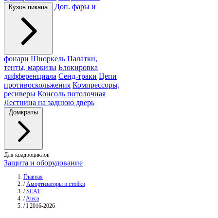
Доп. фары и
Кузов пикапа
фонари
Шноркель
Палатки,
тенты, маркизы
Блокировка
дифференциала
Сенд-траки
Цепи
противоскольжения
Компрессоры,
ресиверы
Консоль потолочная
Лестница на заднюю дверь
Домкраты
Для квадроциклов
Защита и оборудование
Главная
/
Амортизаторы и стойки
/
SEAT
/
Ateca
/
I 2016-2026