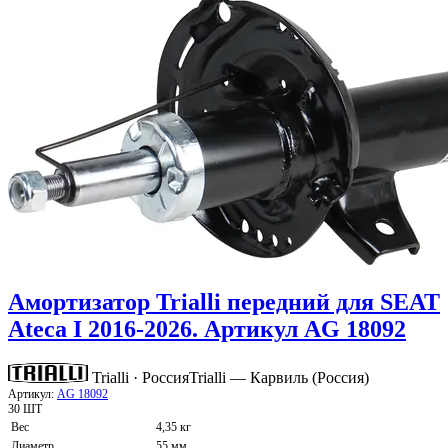
Амортизатор Trialli передний для SEAT
Ateca I 2016-2026. Артикул AG 18092
Trialli · Россия
Trialli — Карвиль (Россия)
Артикул:
AG 18092
30 ШТ
Вес
4,35 кг
Диаметр
55 мм