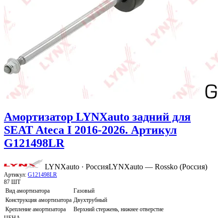
Амортизатор LYNXauto задний для
SEAT Ateca I 2016-2026. Артикул
G121498LR
LYNXauto · Россия
LYNXauto — Rossko (Россия)
Артикул:
G121498LR
87 ШТ
Вид амортизатора
Газовый
Конструкция амортизатора
Двухтрубный
Крепление амортизатора
Верхний стержень, нижнее отверстие