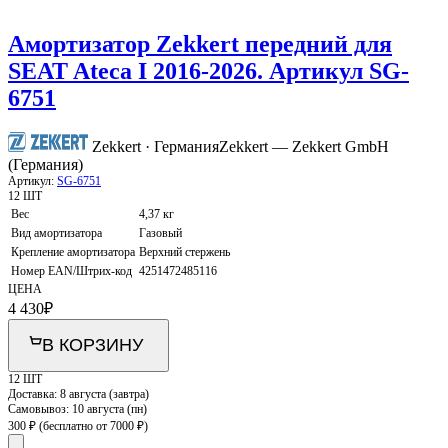
Амортизатор Zekkert передний для
SEAT Ateca I 2016-2026. Артикул SG-
6751
Zekkert · Германия
Zekkert — Zekkert GmbH
(Германия)
Артикул:
SG-6751
12 ШТ
Вес
4,37 кг
Вид амортизатора
Газовый
Крепление амортизатора
Верхний стержень
Номер EAN/Штрих-код
4251472485116
ЦЕНА
4 430
₽
В КОРЗИНУ
12 ШТ
Доставка:
8 августа (завтра)
Самовывоз:
10 августа (пн)
300 ₽
(бесплатно от 7000 ₽)