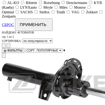
AL-KO
Bilstein
Borsehung
Denckermann
KYB
(Каяба)
LYNXauto
Meyle
Miles
Monroe
Optimal
SACHS
Stellox
Trialli
VAG
Zekkert
Zentparts
ПРИМЕНИТЬ
СБРОС
НАЙДЕНО:
40 ТОВАРОВ
стр. 1 из 2
СОРТИРОВКА:
▾
ФИЛЬТРЫ
▤