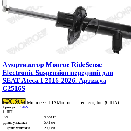
Амортизатор Monroe RideSense
Electronic Suspension передний для
SEAT Ateca I 2016-2026. Артикул
C2516S
Monroe · США
Monroe — Tenneco, Inc. (США)
Артикул:
C2516S
11 ШТ
Вес
5,568 кг
Длина упаковки
59,1 см
Ширина упаковки
20,7 см