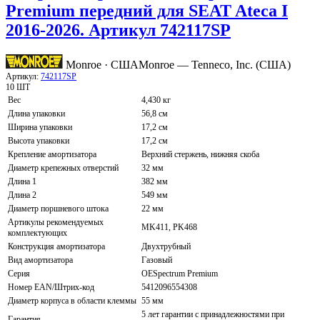
Premium передний для SEAT Ateca I
2016-2026. Артикул 742117SP
Monroe · США
Monroe — Tenneco, Inc. (США)
Артикул:
742117SP
10 ШТ
Вес
4,430 кг
Длина упаковки
56,8 см
Ширина упаковки
17,2 см
Высота упаковки
17,2 см
Крепление амортизатора
Верхний стержень, нижняя скоба
Диаметр крепежных отверстий
32 мм
Длина 1
382 мм
Длина 2
549 мм
Диаметр поршневого штока
22 мм
Артикулы рекомендуемых
MK411, PK468
комплектующих
Конструкция амортизатора
Двухтрубный
Вид амортизатора
Газовый
Серия
OESpectrum Premium
Номер EAN/Штрих-код
5412096554308
Диаметр корпуса в области клеммы
55 мм
5 лет гарантии с принадлежностями при
Гарантия