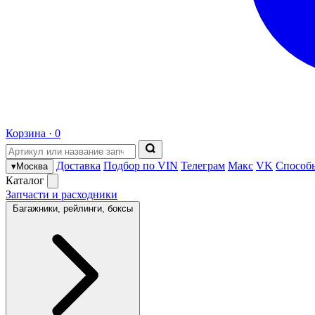
Корзина ·
0
Доставка
Подбор по VIN
Телеграм
Макс
VK
Способ
▾
Москва
Каталог
Запчасти и расходники
Багажники, рейлинги, боксы