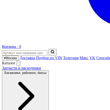
Корзина ·
0
Доставка
Подбор по VIN
Телеграм
Макс
VK
Способ
▾
Москва
Каталог
Запчасти и расходники
Багажники, рейлинги, боксы