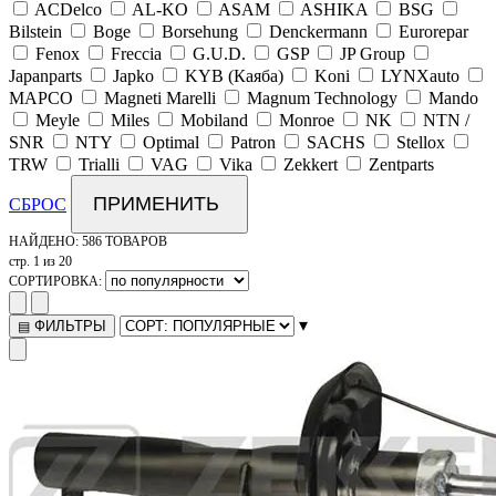
ACDelco
AL-KO
ASAM
ASHIKA
BSG
Bilstein
Boge
Borsehung
Denckermann
Eurorepar
Fenox
Freccia
G.U.D.
GSP
JP Group
Japanparts
Japko
KYB (Каяба)
Koni
LYNXauto
MAPCO
Magneti Marelli
Magnum Technology
Mando
Meyle
Miles
Mobiland
Monroe
NK
NTN /
SNR
NTY
Optimal
Patron
SACHS
Stellox
TRW
Trialli
VAG
Vika
Zekkert
Zentparts
ПРИМЕНИТЬ
СБРОС
НАЙДЕНО:
586 ТОВАРОВ
стр. 1 из 20
СОРТИРОВКА:
▾
ФИЛЬТРЫ
▤