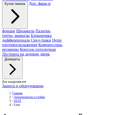
Доп. фары и
Кузов пикапа
фонари
Шноркель
Палатки,
тенты, маркизы
Блокировка
дифференциала
Сенд-траки
Цепи
противоскольжения
Компрессоры,
ресиверы
Консоль потолочная
Лестница на заднюю дверь
Домкраты
Для квадроциклов
Защита и оборудование
Главная
/
Амортизаторы и стойки
/
SEAT
/
Leon