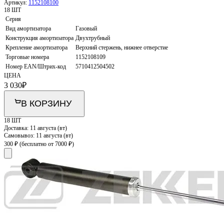
Артикул:
1152108100
18 ШТ
Серия
Вид амортизатора
Газовый
Конструкция амортизатора
Двухтрубный
Крепление амортизатора
Верхний стержень, нижнее отверстие
Торговые номера
1152108109
Номер EAN/Штрих-код
5710412504502
ЦЕНА
3 030
₽
В КОРЗИНУ
18 ШТ
Доставка:
11 августа (вт)
Самовывоз:
11 августа (вт)
300 ₽
(бесплатно от 7000 ₽)