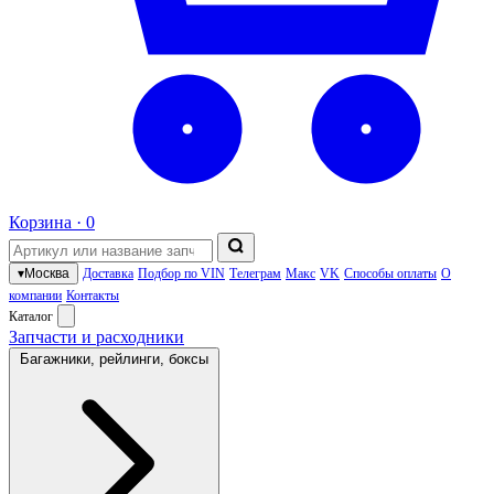
Корзина ·
0
▾
Москва
Доставка
Подбор по VIN
Телеграм
Макс
VK
Способы оплаты
О
компании
Контакты
Каталог
Запчасти и расходники
Багажники, рейлинги, боксы