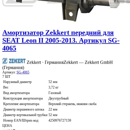
Амортизатор Zekkert передний для
SEAT Leon II 2005-2013. Артикул SG-
4065
Zekkert · Германия
Zekkert — Zekkert GmbH
(Германия)
Артикул:
SG-4065
7 ШТ
Наружный диаметр
52 мм
Вес
3,72 кг
Вид амортизатора
Газовый
Конструкция амортизатора
Двухтрубный
Крепление амортизатора
Верхний стержень, нижняя скоба
Диаметр поршневого штока
22 мм
Диаметр вертикальной трубки
52 мм
Номер EAN/Штрих-код
4250976727159
ЦЕНА