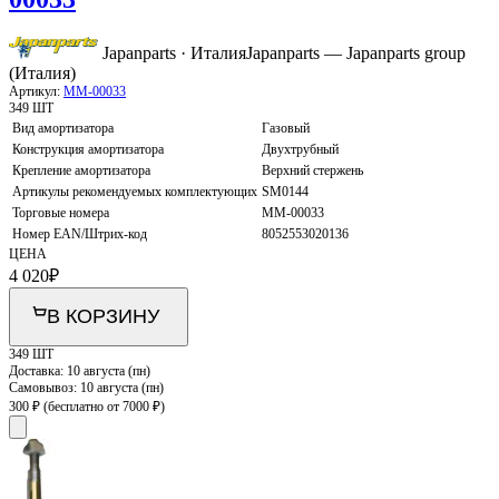
Japanparts · Италия
Japanparts — Japanparts group
(Италия)
Артикул:
MM-00033
349 ШТ
Вид амортизатора
Газовый
Конструкция амортизатора
Двухтрубный
Крепление амортизатора
Верхний стержень
Артикулы рекомендуемых комплектующих
SM0144
Торговые номера
MM-00033
Номер EAN/Штрих-код
8052553020136
ЦЕНА
4 020
₽
В КОРЗИНУ
349 ШТ
Доставка:
10 августа (пн)
Самовывоз:
10 августа (пн)
300 ₽
(бесплатно от 7000 ₽)