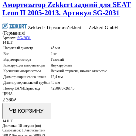
Амортизатор Zekkert задний для SEAT
Leon II 2005-2013. Артикул SG-2031
Zekkert · Германия
Zekkert — Zekkert GmbH
(Германия)
Артикул:
SG-2031
14 ШТ
Наружный диаметр
45 мм
Вес
2 кг
Вид амортизатора
Газовый
Конструкция амортизатора
Двухтрубный
Крепление амортизатора
Верхний стержень, нижнее отверстие
Диаметр поршневого штока
12,4 мм
Диаметр вертикальной трубки
45 мм
Номер EAN/Штрих-код
4250976726145
ЦЕНА
2 360
₽
В КОРЗИНУ
14 ШТ
Доставка:
10 августа (пн)
Самовывоз:
10 августа (пн)
300 ₽
(бесплатно от 7000 ₽)