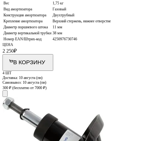
Вес
1,75 кг
Вид амортизатора
Газовый
Конструкция амортизатора
Двухтрубный
Крепление амортизатора
Верхний стержень, нижнее отверстие
Диаметр поршневого штока
11 мм
Диаметр вертикальной трубки
38 мм
Номер EAN/Штрих-код
4250976730746
ЦЕНА
2 250
₽
В КОРЗИНУ
4 ШТ
Доставка:
10 августа (пн)
Самовывоз:
10 августа (пн)
300 ₽
(бесплатно от 7000 ₽)