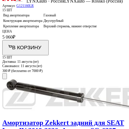
LYNXauto · Россия
LYNXauto — Rossko (Россия)
Артикул:
G121160LR
15 ШТ
Вид амортизатора
Газовый
Конструкция амортизатора
Двухтрубный
Крепление амортизатора
Верхний стержень, нижнее отверстие
ЦЕНА
5 060
₽
В КОРЗИНУ
15 ШТ
Доставка:
11 августа (вт)
Самовывоз:
11 августа (вт)
300 ₽
(бесплатно от 7000 ₽)
Амортизатор Zekkert задний для SEAT