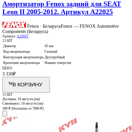
Амортизатор Fenox задний для SEAT
Leon II 2005-2012. Артикул A22025
Fenox · Беларусь
Fenox — FENOX Automotive
Components (Беларусь)
Артикул:
A22025
13 ШТ
Диаметр
45 мм
Вид амортизатора
Газовый
Конструкция амортизатора
Двухтрубный
Крепление амортизатора
Нижнее отверстие
ЦЕНА
3 330
₽
В КОРЗИНУ
13 ШТ
Доставка:
10 августа (пн)
Самовывоз:
10 августа (пн)
300 ₽
(бесплатно от 7000 ₽)