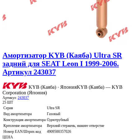
Амортизатор KYB (Каяба) Ultra SR
задний для SEAT Leon I 1999-2006.
Артикул 243037
KYB (Каяба) · Япония
KYB (Каяба) — KYB
Corporation (Япония)
Артикул:
243037
25 ШТ
Серия
Ultra SR
Вид амортизатора
Газовый
Конструкция амортизатора
Однотрубный
Крепление амортизатора
Верхний стержень, нижнее отверстие
Номер EAN/Штрих-код
4909500357026
ЦЕНА