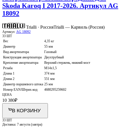
Skoda Karoq I 2017-2026. Артикул AG
18092
Trialli · Россия
Trialli — Карвиль (Россия)
Артикул:
AG 18092
33 ШТ
Вес
4,35 кг
Диаметр
55 мм
Вид амортизатора
Газовый
Конструкция амортизатора
Двухтрубный
Крепление амортизатора
Верхний стержень, нижний мост
Резьба
M14x1,5
Длина 1
374 мм
Длина 2
551 мм
Диаметр поршневого штока
25 мм
Номер EAN/Штрих-код
4680295259602
ЦЕНА
10 380
₽
В КОРЗИНУ
33 ШТ
Доставка:
7 августа (завтра)