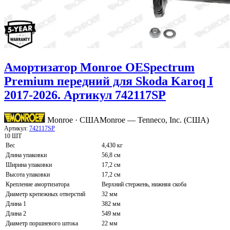
Амортизатор Monroe OESpectrum
Premium передний для Skoda Karoq I
2017-2026. Артикул 742117SP
Monroe · США
Monroe — Tenneco, Inc. (США)
Артикул:
742117SP
10 ШТ
Вес
4,430 кг
Длина упаковки
56,8 см
Ширина упаковки
17,2 см
Высота упаковки
17,2 см
Крепление амортизатора
Верхний стержень, нижняя скоба
Диаметр крепежных отверстий
32 мм
Длина 1
382 мм
Длина 2
549 мм
Диаметр поршневого штока
22 мм