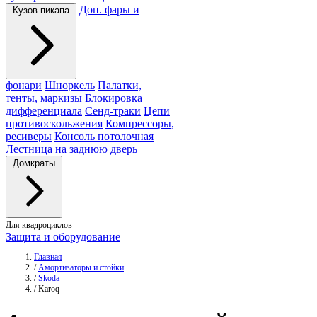
Доп. фары и
Кузов пикапа
фонари
Шноркель
Палатки,
тенты, маркизы
Блокировка
дифференциала
Сенд-траки
Цепи
противоскольжения
Компрессоры,
ресиверы
Консоль потолочная
Лестница на заднюю дверь
Домкраты
Для квадроциклов
Защита и оборудование
Главная
/
Амортизаторы и стойки
/
Skoda
/
Karoq