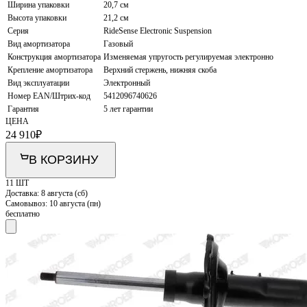
Ширина упаковки
20,7 см
Высота упаковки
21,2 см
Серия
RideSense Electronic Suspension
Вид амортизатора
Газовый
Конструкция амортизатора
Изменяемая упругость регулируемая электронно
Крепление амортизатора
Верхний стержень, нижняя скоба
Вид эксплуатации
Электронный
Номер EAN/Штрих-код
5412096740626
Гарантия
5 лет гарантии
ЦЕНА
24 910
₽
В КОРЗИНУ
11 ШТ
Доставка:
8 августа (сб)
Самовывоз:
10 августа (пн)
бесплатно