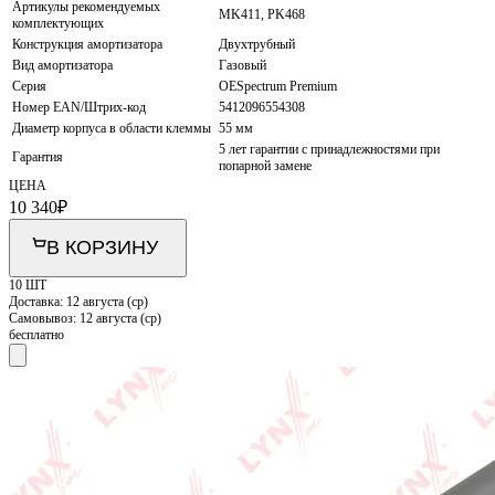
Артикулы рекомендуемых
MK411, PK468
комплектующих
Конструкция амортизатора
Двухтрубный
Вид амортизатора
Газовый
Серия
OESpectrum Premium
Номер EAN/Штрих-код
5412096554308
Диаметр корпуса в области клеммы
55 мм
5 лет гарантии с принадлежностями при
Гарантия
попарной замене
ЦЕНА
10 340
₽
В КОРЗИНУ
10 ШТ
Доставка:
12 августа (ср)
Самовывоз:
12 августа (ср)
бесплатно