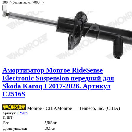
300 ₽
(бесплатно от 7000 ₽)
Амортизатор Monroe RideSense
Electronic Suspension передний для
Skoda Karoq I 2017-2026. Артикул
C2516S
Monroe · США
Monroe — Tenneco, Inc. (США)
Артикул:
C2516S
11 ШТ
Вес
5,568 кг
Длина упаковки
59,1 см