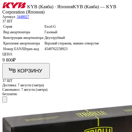
KYB (Каяба) · Япония
KYB (Каяба) — KYB
Corporation (Япония)
Артикул:
3448027
37 ШТ
Серия
Excel-G
Вид амортизатора
Газовый
Конструкция амортизатора
Двухтрубный
Крепление амортизатора
Верхний стержень, нижнее отверстие
Номер EAN/Штрих-код
4549762258923
ЦЕНА
9 800
₽
В КОРЗИНУ
37 ШТ
Доставка:
7 августа (завтра)
Самовывоз:
7 августа (завтра)
бесплатно