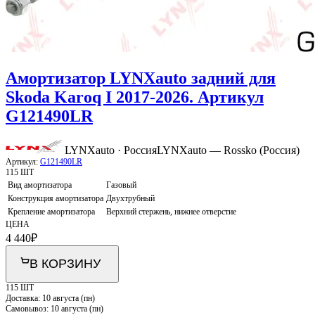
Амортизатор LYNXauto задний для
Skoda Karoq I 2017-2026. Артикул
G121490LR
LYNXauto · Россия
LYNXauto — Rossko (Россия)
Артикул:
G121490LR
115 ШТ
Вид амортизатора
Газовый
Конструкция амортизатора
Двухтрубный
Крепление амортизатора
Верхний стержень, нижнее отверстие
ЦЕНА
4 440
₽
В КОРЗИНУ
115 ШТ
Доставка:
10 августа (пн)
Самовывоз:
10 августа (пн)