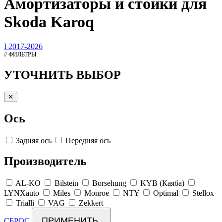
Амортизаторы
и стойки для
Skoda Karoq
I 2017-2026
// ФИЛЬТРЫ
УТОЧНИТЬ ВЫБОР
✕
Ось
Задняя ось
Передняя ось
Производитель
AL-KO
Bilstein
Borsehung
KYB (Каяба)
LYNXauto
Miles
Monroe
NTY
Optimal
Stellox
Trialli
VAG
Zekkert
ПРИМЕНИТЬ
СБРОС