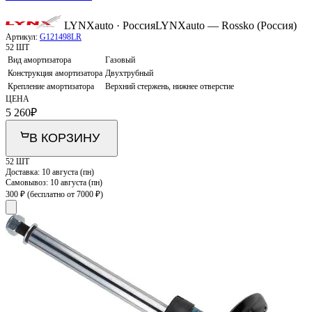
LYNXauto · Россия
LYNXauto — Rossko (Россия)
Артикул:
G121498LR
52 ШТ
Вид амортизатора
Газовый
Конструкция амортизатора
Двухтрубный
Крепление амортизатора
Верхний стержень, нижнее отверстие
ЦЕНА
5 260
₽
В КОРЗИНУ
52 ШТ
Доставка:
10 августа (пн)
Самовывоз:
10 августа (пн)
300 ₽
(бесплатно от 7000 ₽)