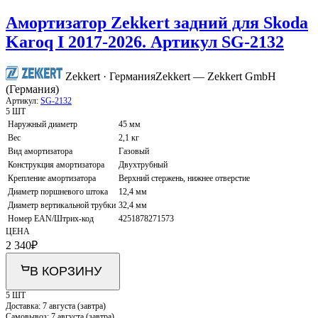
Амортизатор Zekkert задний для Skoda
Karoq I 2017-2026. Артикул SG-2132
Zekkert · Германия
Zekkert — Zekkert GmbH
(Германия)
Артикул:
SG-2132
5 ШТ
Наружный диаметр
45 мм
Вес
2,1 кг
Вид амортизатора
Газовый
Конструкция амортизатора
Двухтрубный
Крепление амортизатора
Верхний стержень, нижнее отверстие
Диаметр поршневого штока
12,4 мм
Диаметр вертикальной трубки
32,4 мм
Номер EAN/Штрих-код
4251878271573
ЦЕНА
2 340
₽
В КОРЗИНУ
5 ШТ
Доставка:
7 августа (завтра)
Самовывоз:
7 августа (завтра)