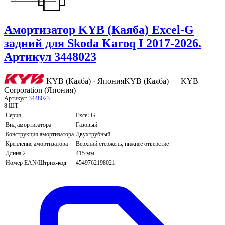
Амортизатор KYB (Каяба) Excel-G
задний для Skoda Karoq I 2017-2026.
Артикул 3448023
KYB (Каяба) · Япония
KYB (Каяба) — KYB
Corporation (Япония)
Артикул:
3448023
8 ШТ
Серия
Excel-G
Вид амортизатора
Газовый
Конструкция амортизатора
Двухтрубный
Крепление амортизатора
Верхний стержень, нижнее отверстие
Длина 2
415 мм
Номер EAN/Штрих-код
4549762198021