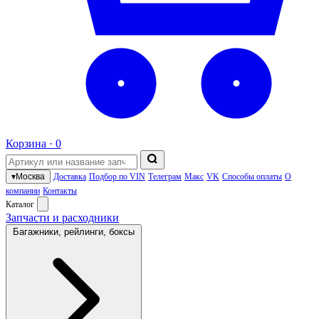
Корзина ·
0
▾
Москва
Доставка
Подбор по VIN
Телеграм
Макс
VK
Способы оплаты
О
компании
Контакты
Каталог
Запчасти и расходники
Багажники, рейлинги, боксы