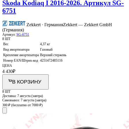
Skoda Kodiaq I 2016-2026. Артикул SG-
6751
Zekkert · Германия
Zekkert — Zekkert GmbH
(Германия)
Артикул:
SG-6751
8 ШТ
Вес
4,37 кг
Вид амортизатора
Газовый
Крепление амортизатора
Верхний стержень
Номер EAN/Штрих-код
4251472485116
ЦЕНА
4 430
₽
В КОРЗИНУ
8 ШТ
Доставка:
7 августа (завтра)
Самовывоз:
7 августа (завтра)
300 ₽
(бесплатно от 7000 ₽)