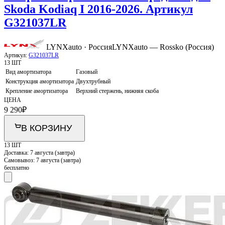
Skoda Kodiaq I 2016-2026. Артикул
G321037LR
LYNXauto · Россия
LYNXauto — Rossko (Россия)
Артикул:
G321037LR
13 ШТ
Вид амортизатора
Газовый
Конструкция амортизатора
Двухтрубный
Крепление амортизатора
Верхний стержень, нижняя скоба
ЦЕНА
9 290
₽
В КОРЗИНУ
13 ШТ
Доставка:
7 августа (завтра)
Самовывоз:
7 августа (завтра)
бесплатно