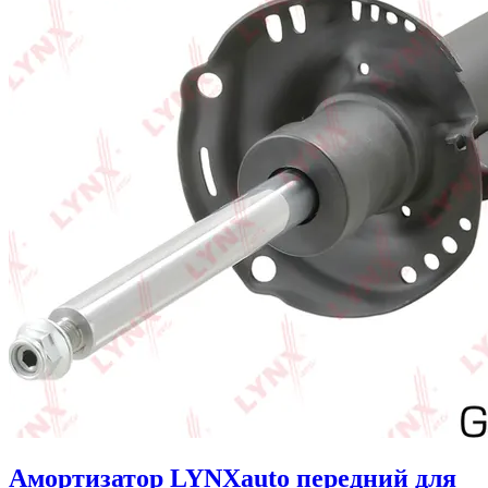
Амортизатор LYNXauto передний для