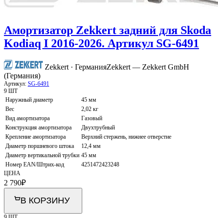
Амортизатор Zekkert задний для Skoda
Kodiaq I 2016-2026. Артикул SG-6491
Zekkert · Германия
Zekkert — Zekkert GmbH
(Германия)
Артикул:
SG-6491
9 ШТ
Наружный диаметр
45 мм
Вес
2,02 кг
Вид амортизатора
Газовый
Конструкция амортизатора
Двухтрубный
Крепление амортизатора
Верхний стержень, нижнее отверстие
Диаметр поршневого штока
12,4 мм
Диаметр вертикальной трубки
45 мм
Номер EAN/Штрих-код
4251472423248
ЦЕНА
2 790
₽
В КОРЗИНУ
9 ШТ