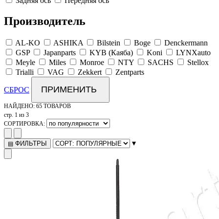
Задняя ось
Передняя ось
Производитель
AL-KO
ASHIKA
Bilstein
Boge
Denckermann
GSP
Japanparts
KYB (Каяба)
Koni
LYNXauto
Meyle
Miles
Monroe
NTY
SACHS
Stellox
Trialli
VAG
Zekkert
Zentparts
ПРИМЕНИТЬ
СБРОС
НАЙДЕНО:
65 ТОВАРОВ
стр. 1 из 3
СОРТИРОВКА:
▾
ФИЛЬТРЫ
▤