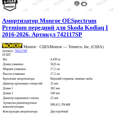
Амортизатор Monroe OESpectrum
Premium передний для Skoda Kodiaq I
2016-2026. Артикул 742117SP
Monroe · США
Monroe — Tenneco, Inc. (США)
Артикул:
742117SP
10 ШТ
Вес
4,430 кг
Длина упаковки
56,8 см
Ширина упаковки
17,2 см
Высота упаковки
17,2 см
Крепление амортизатора
Верхний стержень, нижняя скоба
Диаметр крепежных отверстий
32 мм
Длина 1
382 мм
Длина 2
549 мм
Диаметр поршневого штока
22 мм
Артикулы рекомендуемых
MK411, PK468
комплектующих
Конструкция амортизатора
Двухтрубный