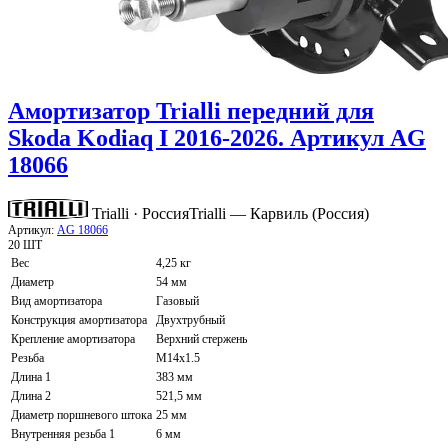
Амортизатор Trialli передний для
Skoda Kodiaq I 2016-2026. Артикул AG
18066
Trialli · Россия
Trialli — Карвиль (Россия)
Артикул:
AG 18066
20 ШТ
Вес
4,25 кг
Диаметр
54 мм
Вид амортизатора
Газовый
Конструкция амортизатора
Двухтрубный
Крепление амортизатора
Верхний стержень
Резьба
M14x1.5
Длина 1
383 мм
Длина 2
521,5 мм
Диаметр поршневого штока
25 мм
Внутренняя резьба 1
6 мм