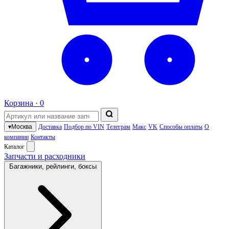
Корзина ·
0
▾
Москва
Доставка
Подбор по VIN
Телеграм
Макс
VK
Способы оплаты
О
компании
Контакты
Каталог
Запчасти и расходники
Багажники, рейлинги, боксы