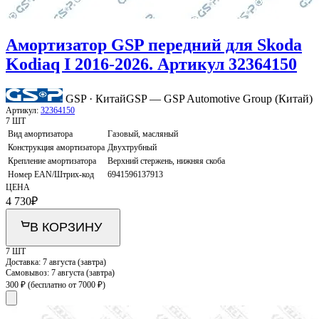
Амортизатор GSP передний для Skoda
Kodiaq I 2016-2026. Артикул 32364150
GSP · Китай
GSP — GSP Automotive Group (Китай)
Артикул:
32364150
7 ШТ
Вид амортизатора
Газовый, масляный
Конструкция амортизатора
Двухтрубный
Крепление амортизатора
Верхний стержень, нижняя скоба
Номер EAN/Штрих-код
6941596137913
ЦЕНА
4 730
₽
В КОРЗИНУ
7 ШТ
Доставка:
7 августа (завтра)
Самовывоз:
7 августа (завтра)
300 ₽
(бесплатно от 7000 ₽)