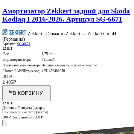
Амортизатор Zekkert задний для Skoda
Kodiaq I 2016-2026. Артикул SG-6671
Zekkert · Германия
Zekkert — Zekkert GmbH
(Германия)
Артикул:
SG-6671
12 ШТ
Вес
1,75 кг
Вид амортизатора
Газовый
Крепление амортизатора
Верхний стержень, нижнее отверстие
Номер EAN/Штрих-код
4251472481958
ЦЕНА
2 405
₽
В КОРЗИНУ
12 ШТ
Доставка:
7 августа (завтра)
Самовывоз:
7 августа (завтра)
300 ₽
(бесплатно от 7000 ₽)