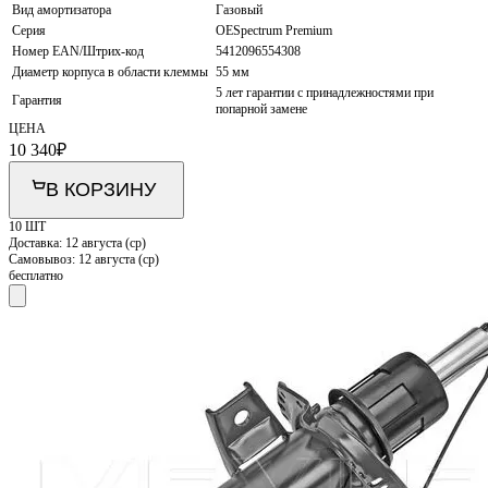
Вид амортизатора
Газовый
Серия
OESpectrum Premium
Номер EAN/Штрих-код
5412096554308
Диаметр корпуса в области клеммы
55 мм
5 лет гарантии с принадлежностями при
Гарантия
попарной замене
ЦЕНА
10 340
₽
В КОРЗИНУ
10 ШТ
Доставка:
12 августа (ср)
Самовывоз:
12 августа (ср)
бесплатно