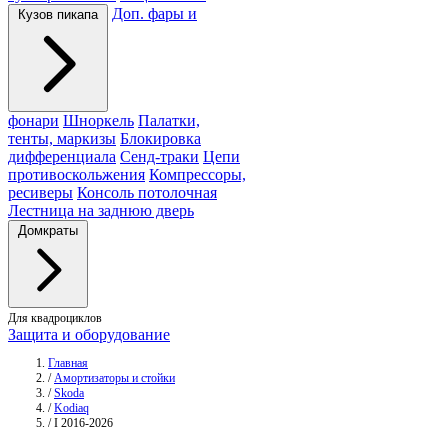
Доп. фары и
Кузов пикапа
фонари
Шноркель
Палатки,
тенты, маркизы
Блокировка
дифференциала
Сенд-траки
Цепи
противоскольжения
Компрессоры,
ресиверы
Консоль потолочная
Лестница на заднюю дверь
Домкраты
Для квадроциклов
Защита и оборудование
Главная
/
Амортизаторы и стойки
/
Skoda
/
Kodiaq
/
I 2016-2026