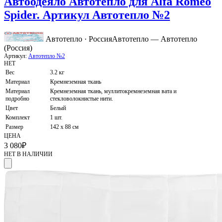
Автоодеяло Автотепло для Alfa Romeo
Spider. Артикул Автотепло №2
Автотепло · Россия
Автотепло — Автотепло
(Россия)
Артикул:
Автотепло №2
НЕТ
Вес
3.2 кг
Материал
Кремнеземная ткань
Материал
Кремнеземная ткань, муллитокремнеземная вата и
подробно
стекловолокнистые нити.
Цвет
Белый
Комплект
1 шт.
Размер
142 х 88 см
ЦЕНА
3 080
₽
НЕТ В НАЛИЧИИ