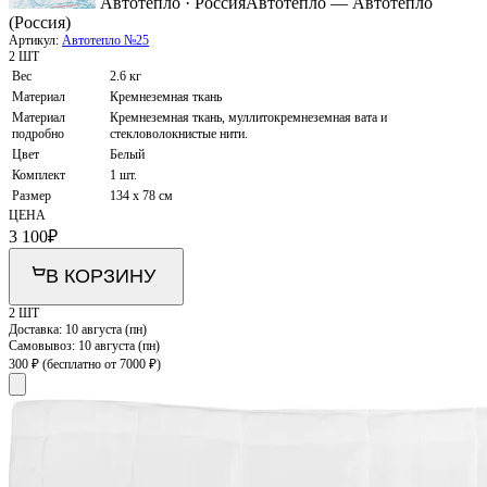
Автотепло · Россия
Автотепло — Автотепло
(Россия)
Артикул:
Автотепло №25
2 ШТ
Вес
2.6 кг
Материал
Кремнеземная ткань
Материал
Кремнеземная ткань, муллитокремнеземная вата и
подробно
стекловолокнистые нити.
Цвет
Белый
Комплект
1 шт.
Размер
134 x 78 см
ЦЕНА
3 100
₽
В КОРЗИНУ
2 ШТ
Доставка:
10 августа (пн)
Самовывоз:
10 августа (пн)
300 ₽
(бесплатно от 7000 ₽)