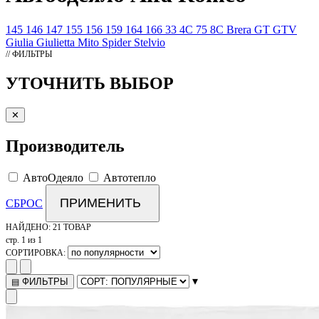
145
146
147
155
156
159
164
166
33
4C
75
8C
Brera
GT
GTV
Giulia
Giulietta
Mito
Spider
Stelvio
// ФИЛЬТРЫ
УТОЧНИТЬ ВЫБОР
✕
Производитель
АвтоОдеяло
Автотепло
ПРИМЕНИТЬ
СБРОС
НАЙДЕНО:
21 ТОВАР
стр. 1 из 1
СОРТИРОВКА:
▾
ФИЛЬТРЫ
▤