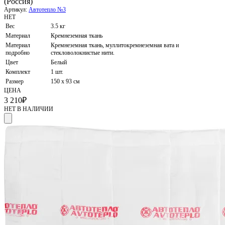
(Россия)
Артикул:
Автотепло №3
НЕТ
Вес
3.5 кг
Материал
Кремнеземная ткань
Материал
Кремнеземная ткань, муллитокремнеземная вата и
подробно
стекловолокнистые нити.
Цвет
Белый
Комплект
1 шт.
Размер
150 х 93 см
ЦЕНА
3 210
₽
НЕТ В НАЛИЧИИ