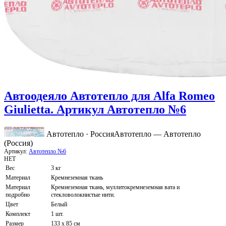
Автоодеяло Автотепло для Alfa Romeo
Giulietta. Артикул Автотепло №6
Автотепло · Россия
Автотепло — Автотепло
(Россия)
Артикул:
Автотепло №6
НЕТ
Вес
3 кг
Материал
Кремнеземная ткань
Материал
Кремнеземная ткань, муллитокремнеземная вата и
подробно
стекловолокнистые нити.
Цвет
Белый
Комплект
1 шт.
Размер
133 x 85 см