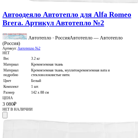
Автоодеяло Автотепло для Alfa Romeo
Brera. Артикул Автотепло №2
Автотепло · Россия
Автотепло — Автотепло
(Россия)
Артикул:
Автотепло №2
НЕТ
Вес
3.2 кг
Материал
Кремнеземная ткань
Материал
Кремнеземная ткань, муллитокремнеземная вата и
подробно
стекловолокнистые нити.
Цвет
Белый
Комплект
1 шт.
Размер
142 х 88 см
ЦЕНА
3 080
₽
НЕТ В НАЛИЧИИ