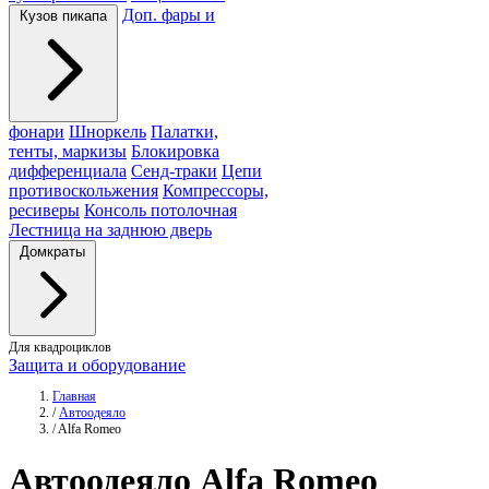
Доп. фары и
Кузов пикапа
фонари
Шноркель
Палатки,
тенты, маркизы
Блокировка
дифференциала
Сенд-траки
Цепи
противоскольжения
Компрессоры,
ресиверы
Консоль потолочная
Лестница на заднюю дверь
Домкраты
Для квадроциклов
Защита и оборудование
Главная
/
Автоодеяло
/
Alfa Romeo
Автоодеяло
Alfa Romeo