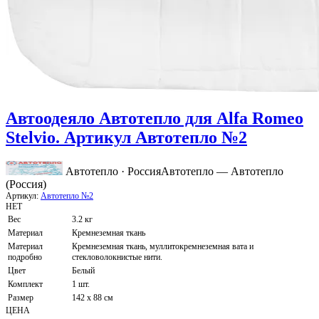
Автоодеяло Автотепло для Alfa Romeo
Stelvio. Артикул Автотепло №2
Автотепло · Россия
Автотепло — Автотепло
(Россия)
Артикул:
Автотепло №2
НЕТ
Вес
3.2 кг
Материал
Кремнеземная ткань
Материал
Кремнеземная ткань, муллитокремнеземная вата и
подробно
стекловолокнистые нити.
Цвет
Белый
Комплект
1 шт.
Размер
142 х 88 см
ЦЕНА