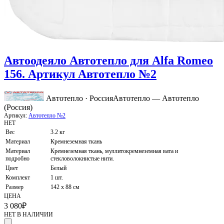
Автоодеяло Автотепло для Alfa Romeo
156. Артикул Автотепло №2
Автотепло · Россия
Автотепло — Автотепло
(Россия)
Артикул:
Автотепло №2
НЕТ
Вес
3.2 кг
Материал
Кремнеземная ткань
Материал
Кремнеземная ткань, муллитокремнеземная вата и
подробно
стекловолокнистые нити.
Цвет
Белый
Комплект
1 шт.
Размер
142 х 88 см
ЦЕНА
3 080
₽
НЕТ В НАЛИЧИИ