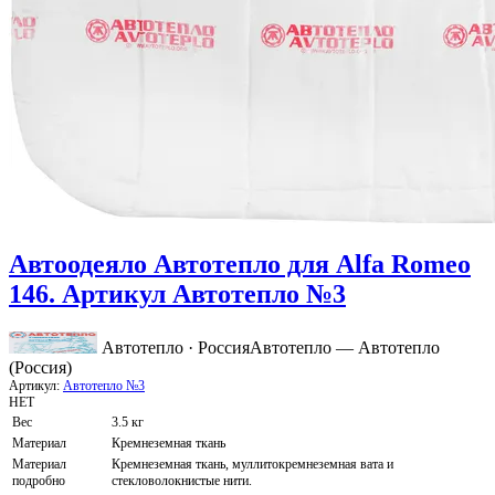
Автоодеяло Автотепло для Alfa Romeo
146. Артикул Автотепло №3
Автотепло · Россия
Автотепло — Автотепло
(Россия)
Артикул:
Автотепло №3
НЕТ
Вес
3.5 кг
Материал
Кремнеземная ткань
Материал
Кремнеземная ткань, муллитокремнеземная вата и
подробно
стекловолокнистые нити.