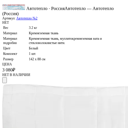
Автотепло · Россия
Автотепло — Автотепло
(Россия)
Артикул:
Автотепло №2
НЕТ
Вес
3.2 кг
Материал
Кремнеземная ткань
Материал
Кремнеземная ткань, муллитокремнеземная вата и
подробно
стекловолокнистые нити.
Цвет
Белый
Комплект
1 шт.
Размер
142 х 88 см
ЦЕНА
3 080
₽
НЕТ В НАЛИЧИИ