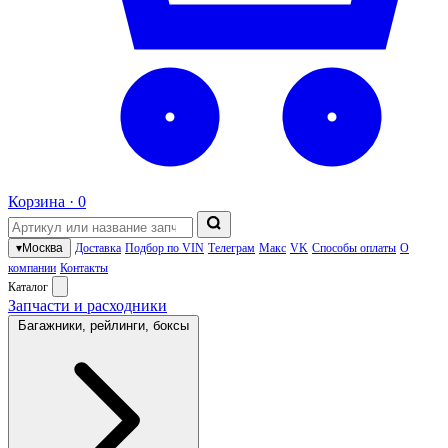
Корзина ·
0
▾
Москва
Доставка
Подбор по VIN
Телеграм
Макс
VK
Способы оплаты
О
компании
Контакты
Каталог
Запчасти и расходники
Багажники, рейлинги, боксы