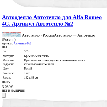
Автоодеяло Автотепло для Alfa Romeo
4C. Артикул Автотепло №2
Автотепло · Россия
Автотепло — Автотепло
(Россия)
Артикул:
Автотепло №2
НЕТ
Вес
3.2 кг
Материал
Кремнеземная ткань
Материал
Кремнеземная ткань, муллитокремнеземная вата и
подробно
стекловолокнистые нити.
Цвет
Белый
Комплект
1 шт.
Размер
142 х 88 см
ЦЕНА
3 080
₽
НЕТ В НАЛИЧИИ