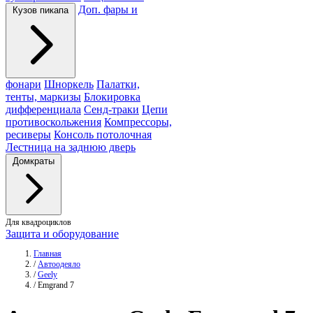
Доп. фары и
Кузов пикапа
фонари
Шноркель
Палатки,
тенты, маркизы
Блокировка
дифференциала
Сенд-траки
Цепи
противоскольжения
Компрессоры,
ресиверы
Консоль потолочная
Лестница на заднюю дверь
Домкраты
Для квадроциклов
Защита и оборудование
Главная
/
Автоодеяло
/
Geely
/
Emgrand 7