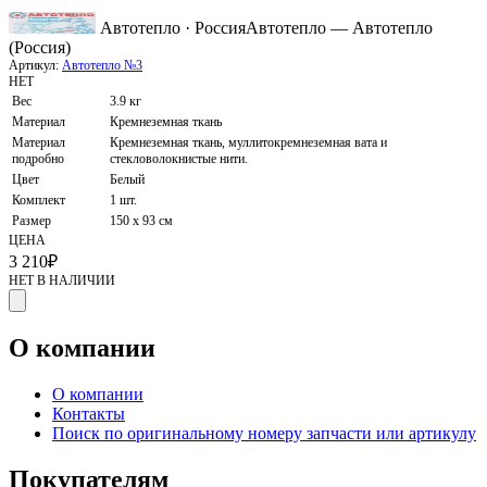
Автотепло · Россия
Автотепло — Автотепло
(Россия)
Артикул:
Автотепло №3
НЕТ
Вес
3.9 кг
Материал
Кремнеземная ткань
Материал
Кремнеземная ткань, муллитокремнеземная вата и
подробно
стекловолокнистые нити.
Цвет
Белый
Комплект
1 шт.
Размер
150 х 93 см
ЦЕНА
3 210
₽
НЕТ В НАЛИЧИИ
О компании
О компании
Контакты
Поиск по оригинальному номеру запчасти или артикулу
Покупателям