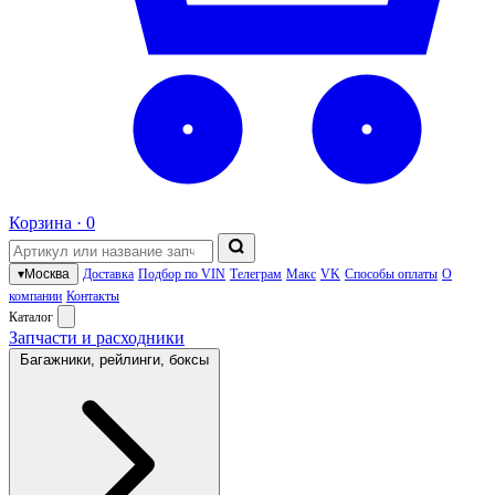
Корзина ·
0
▾
Москва
Доставка
Подбор по VIN
Телеграм
Макс
VK
Способы оплаты
О
компании
Контакты
Каталог
Запчасти и расходники
Багажники, рейлинги, боксы