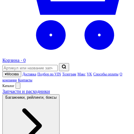
Корзина ·
0
▾
Москва
Доставка
Подбор по VIN
Телеграм
Макс
VK
Способы оплаты
О
компании
Контакты
Каталог
Запчасти и расходники
Багажники, рейлинги, боксы