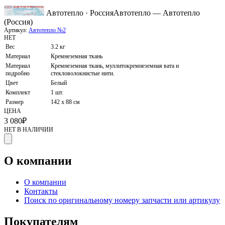
Автотепло · Россия
Автотепло — Автотепло
(Россия)
Артикул:
Автотепло №2
НЕТ
Вес
3.2 кг
Материал
Кремнеземная ткань
Материал
Кремнеземная ткань, муллитокремнеземная вата и
подробно
стекловолокнистые нити.
Цвет
Белый
Комплект
1 шт.
Размер
142 х 88 см
ЦЕНА
3 080
₽
НЕТ В НАЛИЧИИ
О компании
О компании
Контакты
Поиск по оригинальному номеру запчасти или артикулу
Покупателям