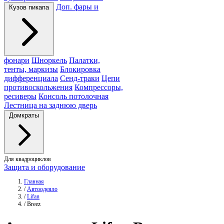
Доп. фары и
Кузов пикапа
фонари
Шноркель
Палатки,
тенты, маркизы
Блокировка
дифференциала
Сенд-траки
Цепи
противоскольжения
Компрессоры,
ресиверы
Консоль потолочная
Лестница на заднюю дверь
Домкраты
Для квадроциклов
Защита и оборудование
Главная
/
Автоодеяло
/
Lifan
/
Breez