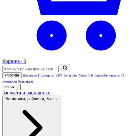
Корзина ·
0
▾
Москва
Доставка
Подбор по VIN
Телеграм
Макс
VK
Способы оплаты
О
компании
Контакты
Каталог
Запчасти и расходники
Багажники, рейлинги, боксы