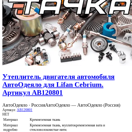
Утеплитель двигателя автомобиля
АвтоОдеяло для Lifan Cebrium.
Артикул AB120801
АвтоОдеяло · Россия
АвтоОдеяло — АвтоОдеяло (Россия)
Артикул:
AB120801
НЕТ
Материал
Кремнеземная ткань
Материал
Кремнеземная ткань, муллитокремнеземная вата и
подробно
стекловолокнистые нити.