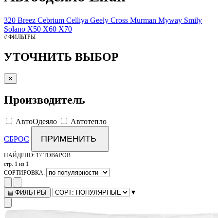
320
Breez
Cebrium
Celliya
Geely Cross
Murman
Myway
Smily
Solano
X50
X60
X70
// ФИЛЬТРЫ
УТОЧНИТЬ ВЫБОР
✕
Производитель
АвтоОдеяло
Автотепло
ПРИМЕНИТЬ
СБРОС
НАЙДЕНО:
17 ТОВАРОВ
стр. 1 из 1
СОРТИРОВКА:
▾
ФИЛЬТРЫ
▤