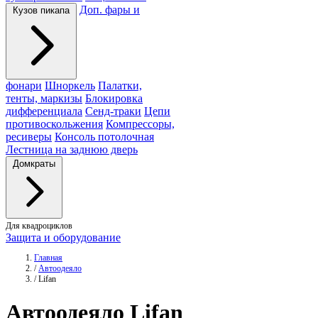
Доп. фары и
Кузов пикапа
фонари
Шноркель
Палатки,
тенты, маркизы
Блокировка
дифференциала
Сенд-траки
Цепи
противоскольжения
Компрессоры,
ресиверы
Консоль потолочная
Лестница на заднюю дверь
Домкраты
Для квадроциклов
Защита и оборудование
Главная
/
Автоодеяло
/
Lifan
Автоодеяло
Lifan