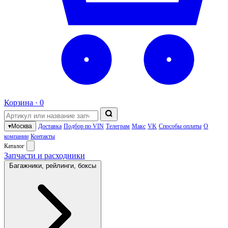
Корзина ·
0
▾
Москва
Доставка
Подбор по VIN
Телеграм
Макс
VK
Способы оплаты
О
компании
Контакты
Каталог
Запчасти и расходники
Багажники, рейлинги, боксы