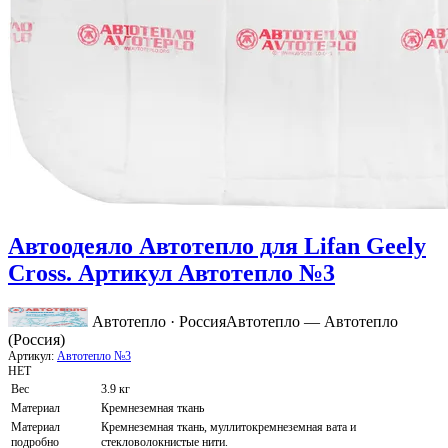
Автоодеяло Автотепло для Lifan Geely
Cross. Артикул Автотепло №3
Автотепло · Россия
Автотепло — Автотепло
(Россия)
Артикул:
Автотепло №3
НЕТ
Вес
3.9 кг
Материал
Кремнеземная ткань
Материал
Кремнеземная ткань, муллитокремнеземная вата и
подробно
стекловолокнистые нити.