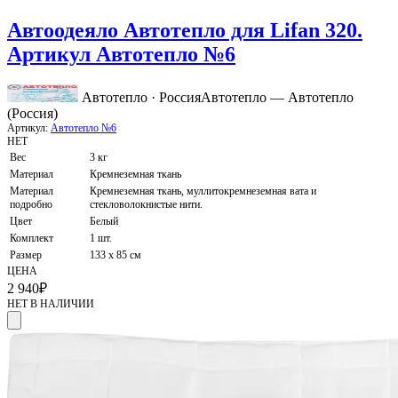
Автоодеяло Автотепло для Lifan 320.
Артикул Автотепло №6
Автотепло · Россия
Автотепло — Автотепло
(Россия)
Артикул:
Автотепло №6
НЕТ
Вес
3 кг
Материал
Кремнеземная ткань
Материал
Кремнеземная ткань, муллитокремнеземная вата и
подробно
стекловолокнистые нити.
Цвет
Белый
Комплект
1 шт.
Размер
133 x 85 см
ЦЕНА
2 940
₽
НЕТ В НАЛИЧИИ