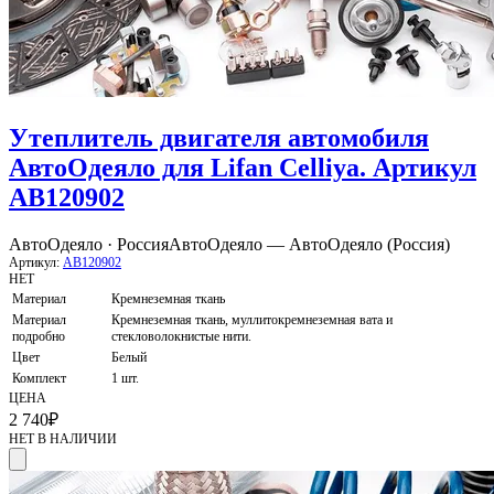
Утеплитель двигателя автомобиля
АвтоОдеяло для Lifan Celliya. Артикул
AB120902
АвтоОдеяло · Россия
АвтоОдеяло — АвтоОдеяло (Россия)
Артикул:
AB120902
НЕТ
Материал
Кремнеземная ткань
Материал
Кремнеземная ткань, муллитокремнеземная вата и
подробно
стекловолокнистые нити.
Цвет
Белый
Комплект
1 шт.
ЦЕНА
2 740
₽
НЕТ В НАЛИЧИИ