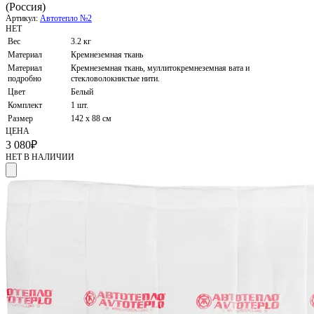
(Россия)
Артикул:
Автотепло №2
НЕТ
Вес
3.2 кг
Материал
Кремнеземная ткань
Материал
Кремнеземная ткань, муллитокремнеземная вата и
подробно
стекловолокнистые нити.
Цвет
Белый
Комплект
1 шт.
Размер
142 х 88 см
ЦЕНА
3 080
₽
НЕТ В НАЛИЧИИ