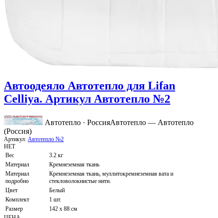
Автоодеяло Автотепло для Lifan
Celliya. Артикул Автотепло №2
Автотепло · Россия
Автотепло — Автотепло
(Россия)
Артикул:
Автотепло №2
НЕТ
Вес
3.2 кг
Материал
Кремнеземная ткань
Материал
Кремнеземная ткань, муллитокремнеземная вата и
подробно
стекловолокнистые нити.
Цвет
Белый
Комплект
1 шт.
Размер
142 х 88 см
ЦЕНА