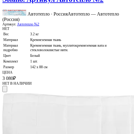
Автотепло · Россия
Автотепло — Автотепло
(Россия)
Артикул:
Автотепло №2
НЕТ
Вес
3.2 кг
Материал
Кремнеземная ткань
Материал
Кремнеземная ткань, муллитокремнеземная вата и
подробно
стекловолокнистые нити.
Цвет
Белый
Комплект
1 шт.
Размер
142 х 88 см
ЦЕНА
3 080
₽
НЕТ В НАЛИЧИИ