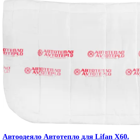
Автоодеяло Автотепло для Lifan X60.