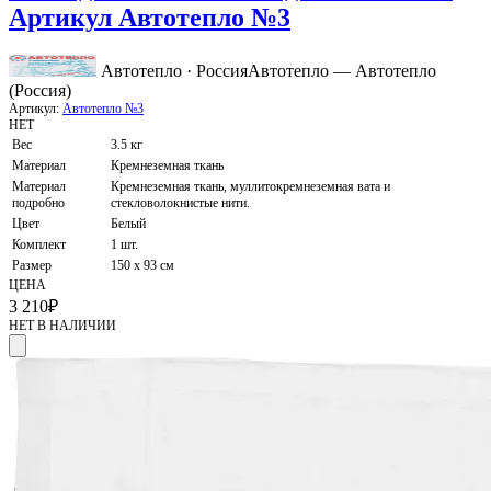
Артикул Автотепло №3
Автотепло · Россия
Автотепло — Автотепло
(Россия)
Артикул:
Автотепло №3
НЕТ
Вес
3.5 кг
Материал
Кремнеземная ткань
Материал
Кремнеземная ткань, муллитокремнеземная вата и
подробно
стекловолокнистые нити.
Цвет
Белый
Комплект
1 шт.
Размер
150 х 93 см
ЦЕНА
3 210
₽
НЕТ В НАЛИЧИИ