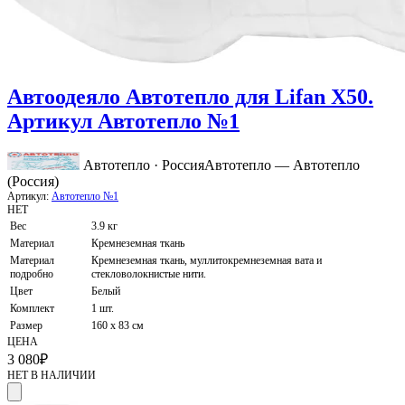
Автоодеяло Автотепло для Lifan X50.
Артикул Автотепло №1
Автотепло · Россия
Автотепло — Автотепло
(Россия)
Артикул:
Автотепло №1
НЕТ
Вес
3.9 кг
Материал
Кремнеземная ткань
Материал
Кремнеземная ткань, муллитокремнеземная вата и
подробно
стекловолокнистые нити.
Цвет
Белый
Комплект
1 шт.
Размер
160 x 83 см
ЦЕНА
3 080
₽
НЕТ В НАЛИЧИИ