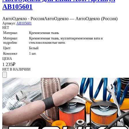
AB105601
АвтоОдеяло · Россия
АвтоОдеяло — АвтоОдеяло (Россия)
Артикул:
AB105601
НЕТ
Материал
Кремнеземная ткань
Материал
Кремнеземная ткань, муллитокремнеземная вата и
подробно
стекловолокнистые нити.
Цвет
Белый
Комплект
1 шт.
ЦЕНА
1 235
₽
НЕТ В НАЛИЧИИ