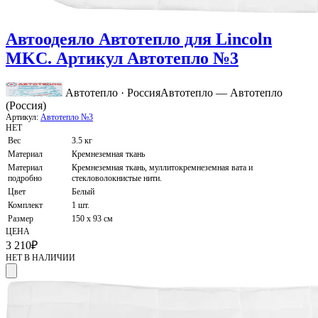
Автоодеяло Автотепло для Lincoln
MKC. Артикул Автотепло №3
Автотепло · Россия
Автотепло — Автотепло
(Россия)
Артикул:
Автотепло №3
НЕТ
Вес
3.5 кг
Материал
Кремнеземная ткань
Материал
Кремнеземная ткань, муллитокремнеземная вата и
подробно
стекловолокнистые нити.
Цвет
Белый
Комплект
1 шт.
Размер
150 х 93 см
ЦЕНА
3 210
₽
НЕТ В НАЛИЧИИ