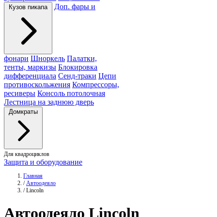
Доп. фары и
Кузов пикапа
фонари
Шноркель
Палатки,
тенты, маркизы
Блокировка
дифференциала
Сенд-траки
Цепи
противоскольжения
Компрессоры,
ресиверы
Консоль потолочная
Лестница на заднюю дверь
Домкраты
Для квадроциклов
Защита и оборудование
Главная
/
Автоодеяло
/
Lincoln
Автоодеяло
Lincoln