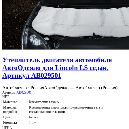
Утеплитель двигателя автомобиля
АвтоОдеяло для Lincoln LS седан.
Артикул AB029501
АвтоОдеяло · Россия
АвтоОдеяло — АвтоОдеяло (Россия)
Артикул:
AB029501
НЕТ
Материал
Кремнеземная ткань
Материал
Кремнеземная ткань, муллитокремнеземная вата и
подробно
стекловолокнистые нити.
Цвет
Белый
Комплект
1 шт.
ЦЕНА