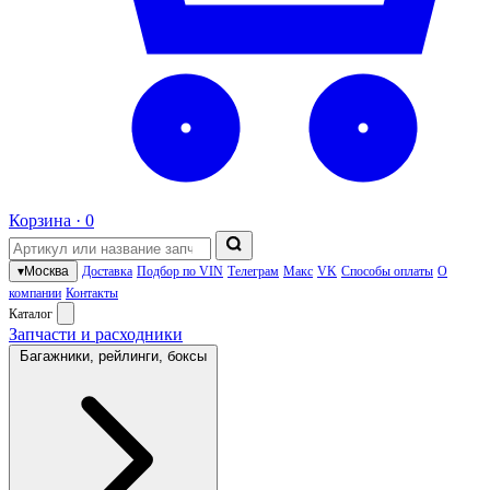
Корзина ·
0
▾
Москва
Доставка
Подбор по VIN
Телеграм
Макс
VK
Способы оплаты
О
компании
Контакты
Каталог
Запчасти и расходники
Багажники, рейлинги, боксы