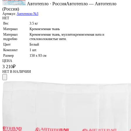
Автотепло · Россия
Автотепло — Автотепло
(Россия)
Артикул:
Автотепло №3
НЕТ
Вес
3.5 кг
Материал
Кремнеземная ткань
Материал
Кремнеземная ткань, муллитокремнеземная вата и
подробно
стекловолокнистые нити.
Цвет
Белый
Комплект
1 шт.
Размер
150 х 93 см
ЦЕНА
3 210
₽
НЕТ В НАЛИЧИИ