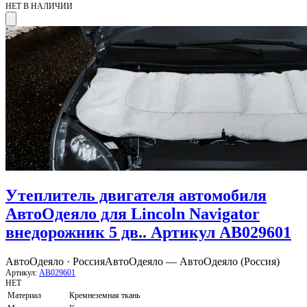
НЕТ В НАЛИЧИИ
Утеплитель двигателя автомобиля
АвтоОдеяло для Lincoln Navigator
внедорожник 5 дв.. Артикул AB029601
АвтоОдеяло · Россия
АвтоОдеяло — АвтоОдеяло (Россия)
Артикул:
AB029601
НЕТ
Материал
Кремнеземная ткань