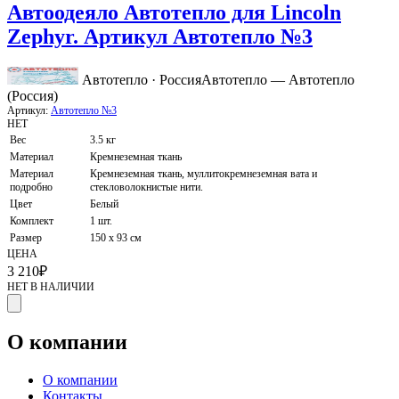
Автоодеяло Автотепло для Lincoln
Zephyr. Артикул Автотепло №3
Автотепло · Россия
Автотепло — Автотепло
(Россия)
Артикул:
Автотепло №3
НЕТ
Вес
3.5 кг
Материал
Кремнеземная ткань
Материал
Кремнеземная ткань, муллитокремнеземная вата и
подробно
стекловолокнистые нити.
Цвет
Белый
Комплект
1 шт.
Размер
150 х 93 см
ЦЕНА
3 210
₽
НЕТ В НАЛИЧИИ
О компании
О компании
Контакты