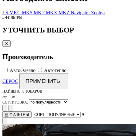
LS
MKC
MKS
MKT
MKX
MKZ
Navigator
Zephyr
// ФИЛЬТРЫ
УТОЧНИТЬ ВЫБОР
✕
Производитель
АвтоОдеяло
Автотепло
ПРИМЕНИТЬ
СБРОС
НАЙДЕНО:
8 ТОВАРОВ
стр. 1 из 1
СОРТИРОВКА:
▾
ФИЛЬТРЫ
▤