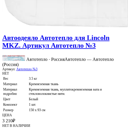
Автоодеяло Автотепло для Lincoln
MKZ. Артикул Автотепло №3
Автотепло · Россия
Автотепло — Автотепло
(Россия)
Артикул:
Автотепло №3
НЕТ
Вес
3.5 кг
Материал
Кремнеземная ткань
Материал
Кремнеземная ткань, муллитокремнеземная вата и
подробно
стекловолокнистые нити.
Цвет
Белый
Комплект
1 шт.
Размер
150 х 93 см
ЦЕНА
3 210
₽
НЕТ В НАЛИЧИИ