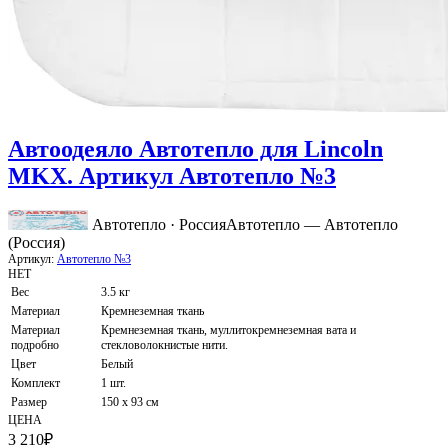
Автоодеяло Автотепло для Lincoln
MKX. Артикул Автотепло №3
Автотепло · Россия
Автотепло — Автотепло
(Россия)
Артикул:
Автотепло №3
НЕТ
Вес
3.5 кг
Материал
Кремнеземная ткань
Материал
Кремнеземная ткань, муллитокремнеземная вата и
подробно
стекловолокнистые нити.
Цвет
Белый
Комплект
1 шт.
Размер
150 х 93 см
ЦЕНА
3 210
₽