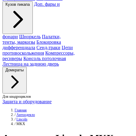
Доп. фары и
Кузов пикапа
фонари
Шноркель
Палатки,
тенты, маркизы
Блокировка
дифференциала
Сенд-траки
Цепи
противоскольжения
Компрессоры,
ресиверы
Консоль потолочная
Лестница на заднюю дверь
Домкраты
Для квадроциклов
Защита и оборудование
Главная
/
Автоодеяло
/
Lincoln
/
MKX