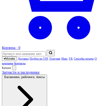
Корзина ·
0
▾
Москва
Доставка
Подбор по VIN
Телеграм
Макс
VK
Способы оплаты
О
компании
Контакты
Каталог
Запчасти и расходники
Багажники, рейлинги, боксы