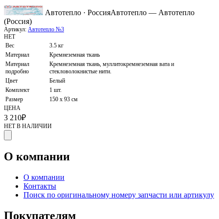
Автотепло · Россия
Автотепло — Автотепло
(Россия)
Артикул:
Автотепло №3
НЕТ
Вес
3.5 кг
Материал
Кремнеземная ткань
Материал
Кремнеземная ткань, муллитокремнеземная вата и
подробно
стекловолокнистые нити.
Цвет
Белый
Комплект
1 шт.
Размер
150 х 93 см
ЦЕНА
3 210
₽
НЕТ В НАЛИЧИИ
О компании
О компании
Контакты
Поиск по оригинальному номеру запчасти или артикулу
Покупателям