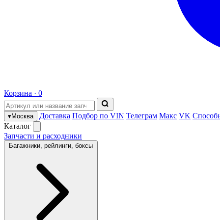
Корзина ·
0
Доставка
Подбор по VIN
Телеграм
Макс
VK
Способ
▾
Москва
Каталог
Запчасти и расходники
Багажники, рейлинги, боксы