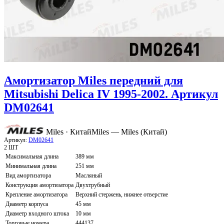
Амортизатор Miles передний для
Mitsubishi Delica IV 1995-2002. Артикул
DM02641
Miles · Китай
Miles — Miles (Китай)
Артикул:
DM02641
2 ШТ
Максимальная длина
389 мм
Минимальная длина
251 мм
Вид амортизатора
Масляный
Конструкция амортизатора
Двухтрубный
Крепление амортизатора
Верхний стержень, нижнее отверстие
Диаметр корпуса
45 мм
Диаметр входного штока
10 мм
Торговые номера
444137