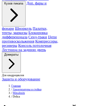
Доп. фары и
Кузов пикапа
фонари
Шноркель
Палатки,
тенты, маркизы
Блокировка
дифференциала
Сенд-траки
Цепи
противоскольжения
Компрессоры,
ресиверы
Консоль потолочная
Лестница на заднюю дверь
Домкраты
Для квадроциклов
Защита и оборудование
Главная
/
Амортизаторы и стойки
/
Mitsubishi
/
Delica