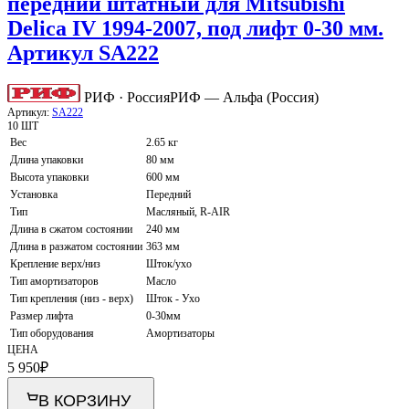
передний штатный для Mitsubishi
Delica IV 1994-2007, под лифт 0-30 мм.
Артикул SA222
РИФ · Россия
РИФ — Альфа (Россия)
Артикул:
SA222
10 ШТ
Вес
2.65 кг
Длина упаковки
80 мм
Высота упаковки
600 мм
Установка
Передний
Тип
Масляный, R-AIR
Длина в сжатом состоянии
240 мм
Длина в разжатом состоянии
363 мм
Крепление верх/низ
Шток/ухо
Тип амортизаторов
Масло
Тип крепления (низ - верх)
Шток - Ухо
Размер лифта
0-30мм
Тип оборудования
Амортизаторы
ЦЕНА
5 950
₽
В КОРЗИНУ