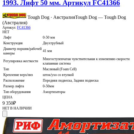
1993. Лифт 50 мм. Артикул FC41366
Tough Dog · Австралия
Tough Dog — Tough Dog
(Австралия)
Артикул:
FC41366
НЕТ
Лифт
0-50 мм
Конструкция
Двухтрубный
Диаметр поршня/рабочей
41 мм
камеры
Многоступенчатая чувствительная к изменению скорости
Регулировка жесткости
клапанная система
Тип
Масляный (Foam Cell)
Крепление верх/низ
шток/ухо со втулкой
Расположение
Передняя подвеска, Задняя подвеска
Размер лифта
0-50мм
Тип оборудования
Амортизаторы
ЦЕНА
9 350
₽
НЕТ В НАЛИЧИИ