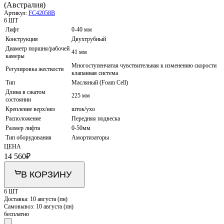
(Австралия)
Артикул:
FC42058B
6 ШТ
Лифт
0-40 мм
Конструкция
Двухтрубный
Диаметр поршня/рабочей
41 мм
камеры
Многоступенчатая чувствительная к изменению скорости
Регулировка жесткости
клапанная система
Тип
Масляный (Foam Cell)
Длина в сжатом
225 мм
состоянии
Крепление верх/низ
шток/ухо
Расположение
Передняя подвеска
Размер лифта
0-50мм
Тип оборудования
Амортизаторы
ЦЕНА
14 560
₽
В КОРЗИНУ
6 ШТ
Доставка:
10 августа (пн)
Самовывоз:
10 августа (пн)
бесплатно