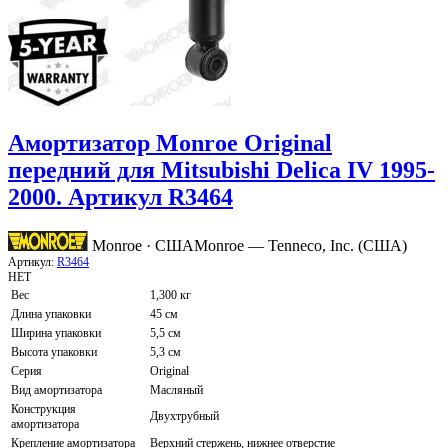
Амортизатор Monroe Original
передний для Mitsubishi Delica IV 1995-
2000. Артикул R3464
Monroe · США
Monroe — Tenneco, Inc. (США)
Артикул:
R3464
НЕТ
Вес
1,300 кг
Длина упаковки
45 см
Ширина упаковки
5,5 см
Высота упаковки
5,3 см
Серия
Original
Вид амортизатора
Масляный
Конструкция
Двухтрубный
амортизатора
Крепление амортизатора
Верхний стержень, нижнее отверстие