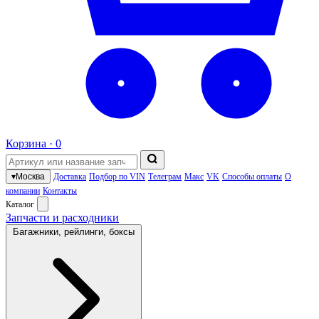
Корзина ·
0
▾
Москва
Доставка
Подбор по VIN
Телеграм
Макс
VK
Способы оплаты
О
компании
Контакты
Каталог
Запчасти и расходники
Багажники, рейлинги, боксы