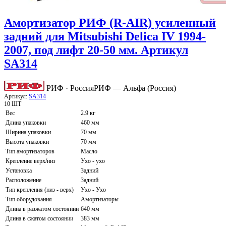
Амортизатор РИФ (R-AIR) усиленный
задний для Mitsubishi Delica IV 1994-
2007, под лифт 20-50 мм. Артикул
SA314
РИФ · Россия
РИФ — Альфа (Россия)
Артикул:
SA314
10 ШТ
Вес
2.9 кг
Длина упаковки
460 мм
Ширина упаковки
70 мм
Высота упаковки
70 мм
Тип амортизаторов
Масло
Крепление верх/низ
Ухо - ухо
Установка
Задний
Расположение
Задний
Тип крепления (низ - верх)
Ухо - Ухо
Тип оборудования
Амортизаторы
Длина в разжатом состоянии
640 мм
Длина в сжатом состоянии
383 мм