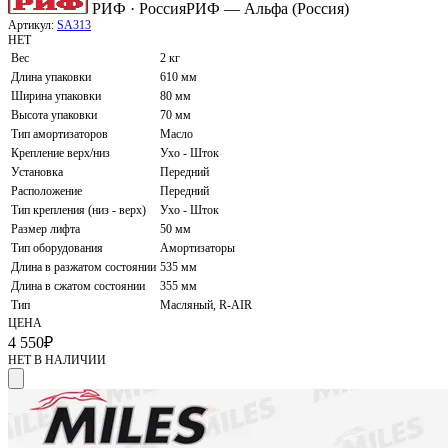
РИФ · Россия
РИФ — Альфа (Россия)
Артикул:
SA313
НЕТ
Вес
2 кг
Длина упаковки
610 мм
Ширина упаковки
80 мм
Высота упаковки
70 мм
Тип амортизаторов
Масло
Крепление верх/низ
Ухо - Шток
Установка
Передний
Расположение
Передний
Тип крепления (низ - верх)
Ухо - Шток
Размер лифта
50 мм
Тип оборудования
Амортизаторы
Длина в разжатом состоянии
535 мм
Длина в сжатом состоянии
355 мм
Тип
Масляный, R-AIR
ЦЕНА
4 550
₽
НЕТ В НАЛИЧИИ