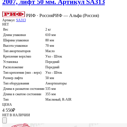
2007, лифт 50 мм. Артикул SA313
РИФ · Россия
РИФ — Альфа (Россия)
Артикул:
SA313
НЕТ
Вес
2 кг
Длина упаковки
610 мм
Ширина упаковки
80 мм
Высота упаковки
70 мм
Тип амортизаторов
Масло
Крепление верх/низ
Ухо - Шток
Установка
Передний
Расположение
Передний
Тип крепления (низ - верх)
Ухо - Шток
Размер лифта
50 мм
Тип оборудования
Амортизаторы
Длина в разжатом состоянии
535 мм
Длина в сжатом состоянии
355 мм
Тип
Масляный, R-AIR
ЦЕНА
4 550
₽
НЕТ В НАЛИЧИИ