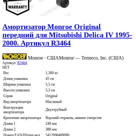
Амортизатор Monroe Original
передний для Mitsubishi Delica IV 1995-
2000. Артикул R3464
Monroe · США
Monroe — Tenneco, Inc. (США)
Артикул:
R3464
НЕТ
Вес
1,300 кг
Длина упаковки
45 см
Ширина упаковки
5,5 см
Высота упаковки
5,3 см
Серия
Original
Вид амортизатора
Масляный
Конструкция
Двухтрубный
амортизатора
Крепление амортизатора
Верхний стержень, нижнее отверстие
Длина 1
249 мм
Длина 2
388 мм
Номер EAN/Штрих-код
5412096489990