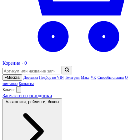
Корзина ·
0
▾
Москва
Доставка
Подбор по VIN
Телеграм
Макс
VK
Способы оплаты
О
компании
Контакты
Каталог
Запчасти и расходники
Багажники, рейлинги, боксы