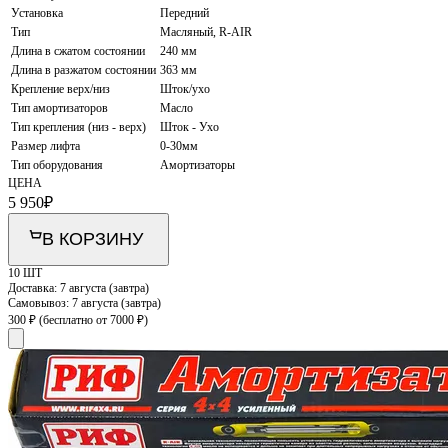
Установка
Передний
Тип
Масляный, R-AIR
Длина в сжатом состоянии
240 мм
Длина в разжатом состоянии
363 мм
Крепление верх/низ
Шток/ухо
Тип амортизаторов
Масло
Тип крепления (низ - верх)
Шток - Ухо
Размер лифта
0-30мм
Тип оборудования
Амортизаторы
ЦЕНА
5 950
₽
В КОРЗИНУ
10 ШТ
Доставка:
7 августа (завтра)
Самовывоз:
7 августа (завтра)
300 ₽
(бесплатно от 7000 ₽)