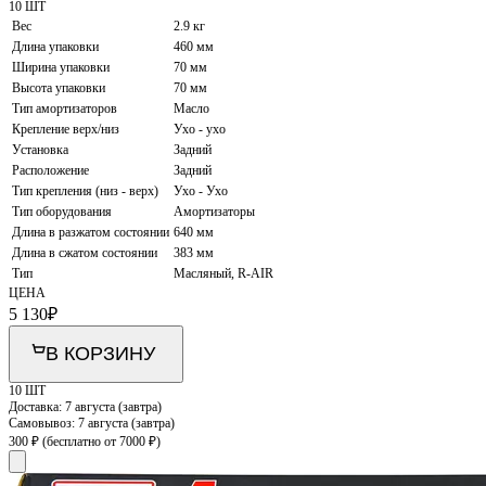
10 ШТ
Вес
2.9 кг
Длина упаковки
460 мм
Ширина упаковки
70 мм
Высота упаковки
70 мм
Тип амортизаторов
Масло
Крепление верх/низ
Ухо - ухо
Установка
Задний
Расположение
Задний
Тип крепления (низ - верх)
Ухо - Ухо
Тип оборудования
Амортизаторы
Длина в разжатом состоянии
640 мм
Длина в сжатом состоянии
383 мм
Тип
Масляный, R-AIR
ЦЕНА
5 130
₽
В КОРЗИНУ
10 ШТ
Доставка:
7 августа (завтра)
Самовывоз:
7 августа (завтра)
300 ₽
(бесплатно от 7000 ₽)