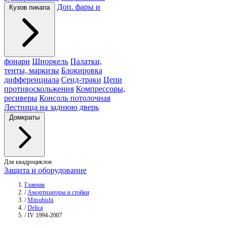
Доп. фары и
Кузов пикапа
фонари
Шноркель
Палатки,
тенты, маркизы
Блокировка
дифференциала
Сенд-траки
Цепи
противоскольжения
Компрессоры,
ресиверы
Консоль потолочная
Лестница на заднюю дверь
Домкраты
Для квадроциклов
Защита и оборудование
Главная
/
Амортизаторы и стойки
/
Mitsubishi
/
Delica
/
IV 1994-2007