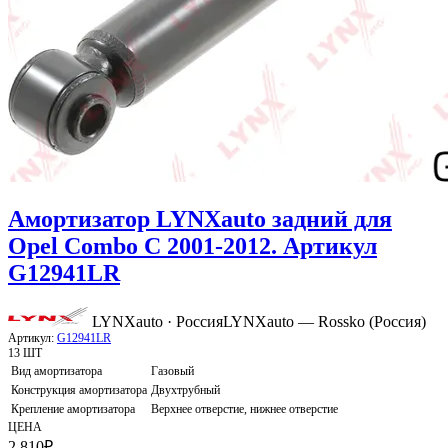
Амортизатор LYNXauto задний для
Opel Combo C 2001-2012. Артикул
G12941LR
LYNXauto · Россия
LYNXauto — Rossko (Россия)
Артикул:
G12941LR
13 ШТ
Вид амортизатора
Газовый
Конструкция амортизатора
Двухтрубный
Крепление амортизатора
Верхнее отверстие, нижнее отверстие
ЦЕНА
2 810
₽