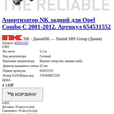
Амортизатор NK задний для Opel
Combo C 2001-2012. Артикул 654531552
NK · Дания
NK — Danish SBS Group (Дания)
Артикул:
654531552
4 ШТ
Вес нетто
5,1 кг
Вид амортизатора
Газовый
Крепление амортизатора
Верхнее отверстие, нижняя скоба
Диаметр поршневого штока
22 мм
Парные артикулы
654531551
Номер EAN/Штрих-код
5703858872359
ЦЕНА
4 140
₽
В КОРЗИНУ
4 ШТ
Доставка:
10 августа (пн)
Самовывоз:
10 августа (пн)