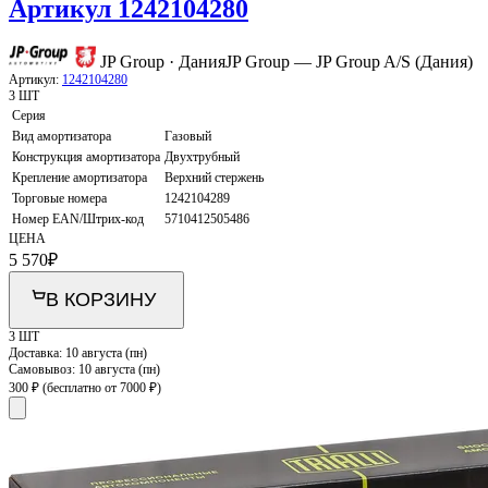
Артикул 1242104280
JP Group · Дания
JP Group — JP Group A/S (Дания)
Артикул:
1242104280
3 ШТ
Серия
Вид амортизатора
Газовый
Конструкция амортизатора
Двухтрубный
Крепление амортизатора
Верхний стержень
Торговые номера
1242104289
Номер EAN/Штрих-код
5710412505486
ЦЕНА
5 570
₽
В КОРЗИНУ
3 ШТ
Доставка:
10 августа (пн)
Самовывоз:
10 августа (пн)
300 ₽
(бесплатно от 7000 ₽)