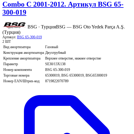
Combo C 2001-2012. Артикул BSG 65-
300-019
BSG · Турция
BSG — BSG Oto Yedek Parça A.Ş.
(Турция)
Артикул:
BSG 65-300-019
2 ШТ
Вид амортизатора
Газовый
Конструкция амортизатора
Двухтрубный
Крепление амортизатора
Верхнее отверстие, нижнее отверстие
Параметр
SE30/13X138
Номер компонента
BSG 65-300-019
Торговые номера
65300019, BSG 65300019, BSG65300019
Номер EAN/Штрих-код
8719822070789