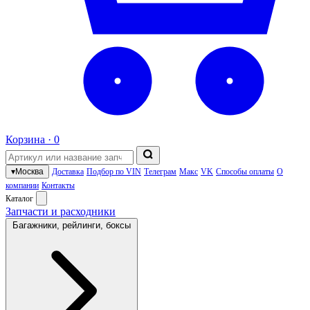
Корзина ·
0
▾
Москва
Доставка
Подбор по VIN
Телеграм
Макс
VK
Способы оплаты
О
компании
Контакты
Каталог
Запчасти и расходники
Багажники, рейлинги, боксы