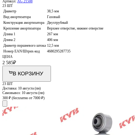
Артикул:
AG 21508
23 ШТ
Диаметр
38,5 мм
Вид амортизатора
Газовый
Конструкция амортизатора
Двухтрубный
Крепление амортизатора
Верхнее отверстие, нижнее отверстие
Длина 1
267 мм
Длина 2
406 мм
Диаметр поршневого штока
12,5 мм
Номер EAN/Штрих-код
4680295287735
ЦЕНА
2 585
₽
В КОРЗИНУ
23 ШТ
Доставка:
10 августа (пн)
Самовывоз:
10 августа (пн)
300 ₽
(бесплатно от 7000 ₽)