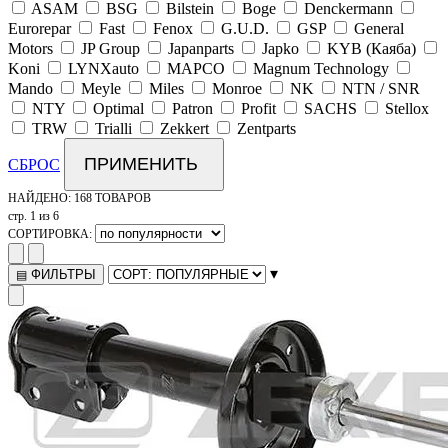
ASAM
BSG
Bilstein
Boge
Denckermann
Eurorepar
Fast
Fenox
G.U.D.
GSP
General
Motors
JP Group
Japanparts
Japko
KYB (Каяба)
Koni
LYNXauto
MAPCO
Magnum Technology
Mando
Meyle
Miles
Monroe
NK
NTN / SNR
NTY
Optimal
Patron
Profit
SACHS
Stellox
TRW
Trialli
Zekkert
Zentparts
ПРИМЕНИТЬ
СБРОС
НАЙДЕНО:
168 ТОВАРОВ
стр. 1 из 6
СОРТИРОВКА:
▾
ФИЛЬТРЫ
▤