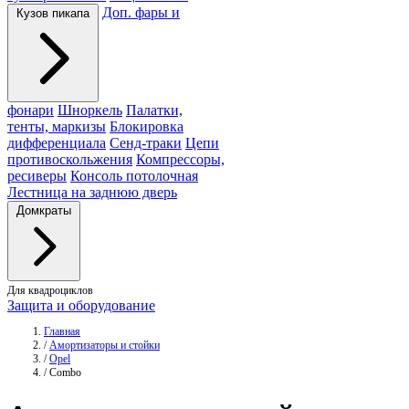
Доп. фары и
Кузов пикапа
фонари
Шноркель
Палатки,
тенты, маркизы
Блокировка
дифференциала
Сенд-траки
Цепи
противоскольжения
Компрессоры,
ресиверы
Консоль потолочная
Лестница на заднюю дверь
Домкраты
Для квадроциклов
Защита и оборудование
Главная
/
Амортизаторы и стойки
/
Opel
/
Combo