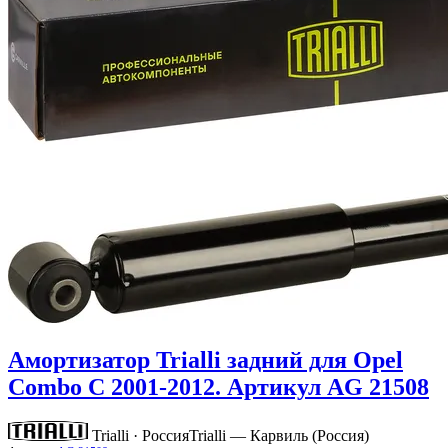
Амортизатор Trialli задний для Opel
Combo C 2001-2012. Артикул AG 21508
Trialli · Россия
Trialli — Карвиль (Россия)