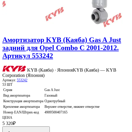
Амортизатор KYB (Каяба) Gas A Just
задний для Opel Combo C 2001-2012.
Артикул 553242
KYB (Каяба) · Япония
KYB (Каяба) — KYB
Corporation (Япония)
Артикул:
553242
53 ШТ
Серия
Gas A Just
Вид амортизатора
Газовый
Конструкция амортизатора
Однотрубный
Крепление амортизатора
Верхнее отверстие, нижнее отверстие
Номер EAN/Штрих-код
4909500407165
ЦЕНА
5 320
₽