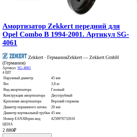
Амортизатор Zekkert передний для
Opel Combo B 1994-2001. Артикул SG-
4061
Zekkert · Германия
Zekkert — Zekkert GmbH
(Германия)
Артикул:
SG-4061
4 ШТ
Наружный диаметр
45 мм
Вес
3,8 кг
Вид амортизатора
Газовый
Конструкция амортизатора
Двухтрубный
Крепление амортизатора
Верхний стержень
Диаметр поршневого штока
20 мм
Диаметр вертикальной трубки
45 мм
Номер EAN/Штрих-код
4250976732610
ЦЕНА
2 880
₽