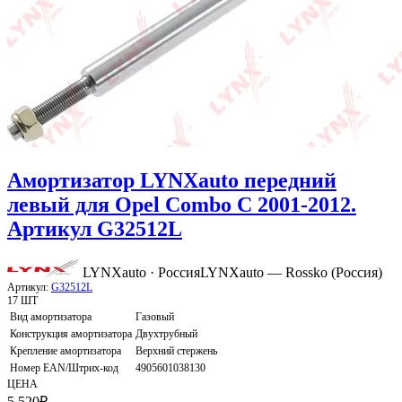
Амортизатор LYNXauto передний
левый для Opel Combo C 2001-2012.
Артикул G32512L
LYNXauto · Россия
LYNXauto — Rossko (Россия)
Артикул:
G32512L
17 ШТ
Вид амортизатора
Газовый
Конструкция амортизатора
Двухтрубный
Крепление амортизатора
Верхний стержень
Номер EAN/Штрих-код
4905601038130
ЦЕНА
5 520
₽