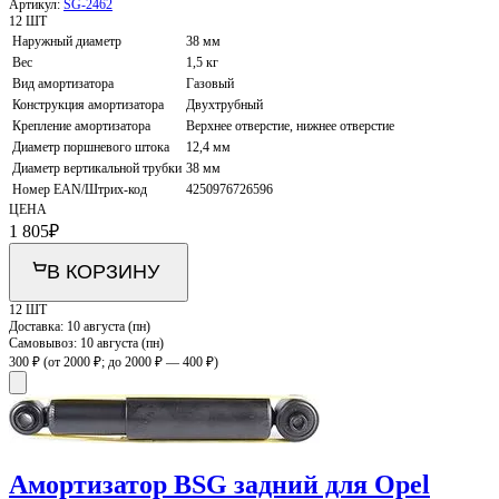
Артикул:
SG-2462
12 ШТ
Наружный диаметр
38 мм
Вес
1,5 кг
Вид амортизатора
Газовый
Конструкция амортизатора
Двухтрубный
Крепление амортизатора
Верхнее отверстие, нижнее отверстие
Диаметр поршневого штока
12,4 мм
Диаметр вертикальной трубки
38 мм
Номер EAN/Штрих-код
4250976726596
ЦЕНА
1 805
₽
В КОРЗИНУ
12 ШТ
Доставка:
10 августа (пн)
Самовывоз:
10 августа (пн)
300 ₽
(от 2000 ₽; до 2000 ₽ — 400 ₽)
Амортизатор BSG задний для Opel