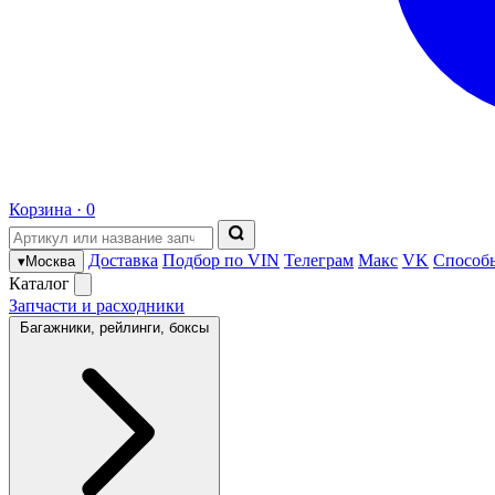
Корзина ·
0
Доставка
Подбор по VIN
Телеграм
Макс
VK
Способ
▾
Москва
Каталог
Запчасти и расходники
Багажники, рейлинги, боксы