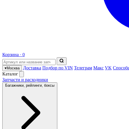
Корзина ·
0
Доставка
Подбор по VIN
Телеграм
Макс
VK
Способ
▾
Москва
Каталог
Запчасти и расходники
Багажники, рейлинги, боксы