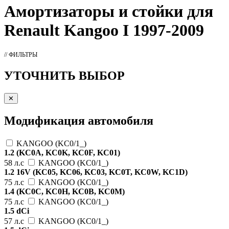
Амортизаторы
и стойки для
Renault Kangoo I 1997-2009
// ФИЛЬТРЫ
УТОЧНИТЬ ВЫБОР
✕
Модификация автомобиля
KANGOO (KC0/1_)
1.2 (KC0A, KC0K, KC0F, KC01)
58 л.с
KANGOO (KC0/1_)
1.2 16V (KC05, KC06, KC03, KC0T, KC0W, KC1D)
75 л.с
KANGOO (KC0/1_)
1.4 (KC0C, KC0H, KC0B, KC0M)
75 л.с
KANGOO (KC0/1_)
1.5 dCi
57 л.с
KANGOO (KC0/1_)