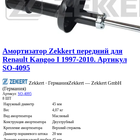
Амортизатор Zekkert передний для
Renault Kangoo I 1997-2010. Артикул
SO-4095
Zekkert · Германия
Zekkert — Zekkert GmbH
(Германия)
Артикул:
SO-4095
8 ШТ
Наружный диаметр
45 мм
Вес
4,07 кг
Вид амортизатора
Масляный
Конструкция амортизатора
Двухтрубный
Крепление амортизатора
Верхний стержень
Диаметр поршневого штока
20 мм
Диаметр вертикальной трубки
45 мм