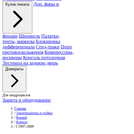
Доп. фары и
Кузов пикапа
фонари
Шноркель
Палатки,
тенты, маркизы
Блокировка
дифференциала
Сенд-траки
Цепи
противоскольжения
Компрессоры,
ресиверы
Консоль потолочная
Лестница на заднюю дверь
Домкраты
Для квадроциклов
Защита и оборудование
Главная
/
Амортизаторы и стойки
/
Renault
/
Kangoo
/
I 1997-2009