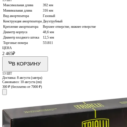
13 ШТ
Максимальная длина
392 мм
Минимальная длина
316 мм
Вид амортизатора
Газовый
Конструкция амортизатора
Двухтрубный
Крепление амортизатора
Верхнее отверстие, нижнее отверстие
Диаметр корпуса
48,6 мм
Диаметр входного штока
12,5 мм
Торговые номера
551811
ЦЕНА
2 465
₽
В КОРЗИНУ
13 ШТ
Доставка:
8 августа (завтра)
Самовывоз:
10 августа (пн)
300 ₽
(бесплатно от 7000 ₽)