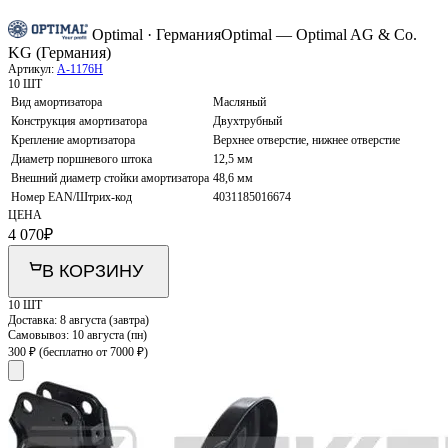
Optimal · Германия
Optimal — Optimal AG & Co.
KG (Германия)
Артикул:
A-1176H
10 ШТ
Вид амортизатора
Масляный
Конструкция амортизатора
Двухтрубный
Крепление амортизатора
Верхнее отверстие, нижнее отверстие
Диаметр поршневого штока
12,5 мм
Внешний диаметр стойки амортизатора
48,6 мм
Номер EAN/Штрих-код
4031185016674
ЦЕНА
4 070
₽
В КОРЗИНУ
10 ШТ
Доставка:
8 августа (завтра)
Самовывоз:
10 августа (пн)
300 ₽
(бесплатно от 7000 ₽)