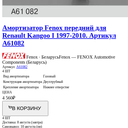
Амортизатор Fenox передний для
Renault Kangoo I 1997-2010. Артикул
A61082
Fenox · Беларусь
Fenox — FENOX Automotive
Components (Беларусь)
Артикул:
A61082
4 ШТ
Вид амортизатора
Газовый
Конструкция амортизатора
Двухтрубный
Крепление амортизатора
Нижнее отверстие
ЦЕНА
4 560
₽
В КОРЗИНУ
4 ШТ
Доставка:
8 августа (завтра)
Самовывоз:
10 августа (пн)