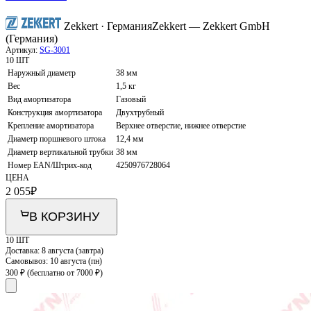
Zekkert · Германия
Zekkert — Zekkert GmbH
(Германия)
Артикул:
SG-3001
10 ШТ
Наружный диаметр
38 мм
Вес
1,5 кг
Вид амортизатора
Газовый
Конструкция амортизатора
Двухтрубный
Крепление амортизатора
Верхнее отверстие, нижнее отверстие
Диаметр поршневого штока
12,4 мм
Диаметр вертикальной трубки
38 мм
Номер EAN/Штрих-код
4250976728064
ЦЕНА
2 055
₽
В КОРЗИНУ
10 ШТ
Доставка:
8 августа (завтра)
Самовывоз:
10 августа (пн)
300 ₽
(бесплатно от 7000 ₽)