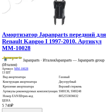
Амортизатор Japanparts передний для
Renault Kangoo I 1997-2010. Артикул
MM-10028
Japanparts · Италия
Japanparts — Japanparts group
(Италия)
Артикул:
MM-10028
13 ШТ
Вид амортизатора
Газовый
Конструкция амортизатора
Двухтрубный
Крепление амортизатора
Верхний стержень
Артикулы рекомендуемых комплектующих
SM0136, SM0248
Номер EAN/Штрих-код
8052553036632
ЦЕНА
5 740
₽