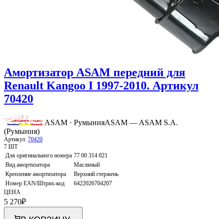
Амортизатор ASAM передний для
Renault Kangoo I 1997-2010. Артикул
70420
ASAM · Румыния
ASAM — ASAM S.A.
(Румыния)
Артикул:
70420
7 ШТ
Для оригинального номера
77 00 314 021
Вид амортизатора
Масляный
Крепление амортизатора
Верхний стержень
Номер EAN/Штрих-код
6422026704207
ЦЕНА
5 270
₽