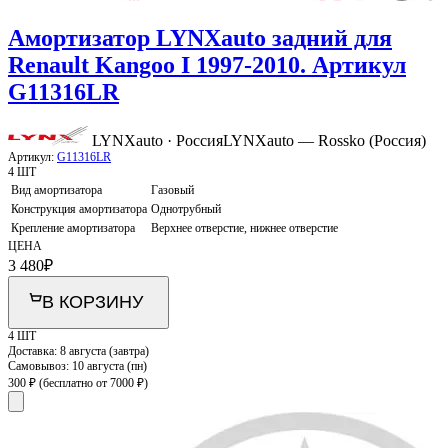
Амортизатор LYNXauto задний для
Renault Kangoo I 1997-2010. Артикул
G11316LR
LYNXauto · Россия
LYNXauto — Rossko (Россия)
Артикул:
G11316LR
4 ШТ
Вид амортизатора
Газовый
Конструкция амортизатора
Однотрубный
Крепление амортизатора
Верхнее отверстие, нижнее отверстие
ЦЕНА
3 480
₽
В КОРЗИНУ
4 ШТ
Доставка:
8 августа (завтра)
Самовывоз:
10 августа (пн)
300 ₽
(бесплатно от 7000 ₽)