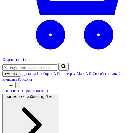
Корзина ·
0
▾
Москва
Доставка
Подбор по VIN
Телеграм
Макс
VK
Способы оплаты
О
компании
Контакты
Каталог
Запчасти и расходники
Багажники, рейлинги, боксы