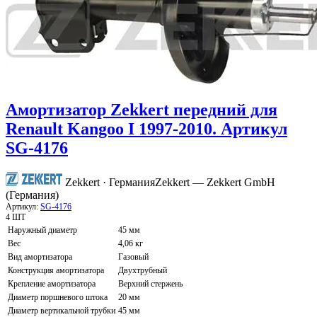
Амортизатор Zekkert передний для
Renault Kangoo I 1997-2010. Артикул
SG-4176
Zekkert · Германия
Zekkert — Zekkert GmbH
(Германия)
Артикул:
SG-4176
4 ШТ
Наружный диаметр
45 мм
Вес
4,06 кг
Вид амортизатора
Газовый
Конструкция амортизатора
Двухтрубный
Крепление амортизатора
Верхний стержень
Диаметр поршневого штока
20 мм
Диаметр вертикальной трубки
45 мм