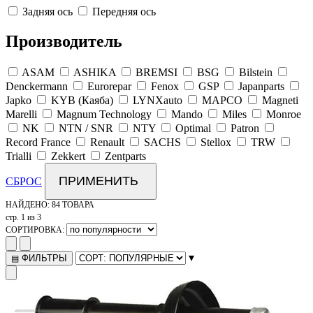
Задняя ось
Передняя ось
Производитель
ASAM
ASHIKA
BREMSI
BSG
Bilstein
Denckermann
Eurorepar
Fenox
GSP
Japanparts
Japko
KYB (Каяба)
LYNXauto
MAPCO
Magneti
Marelli
Magnum Technology
Mando
Miles
Monroe
NK
NTN / SNR
NTY
Optimal
Patron
Record France
Renault
SACHS
Stellox
TRW
Trialli
Zekkert
Zentparts
ПРИМЕНИТЬ
СБРОС
НАЙДЕНО:
84 ТОВАРА
стр. 1 из 3
СОРТИРОВКА:
▾
ФИЛЬТРЫ
▤